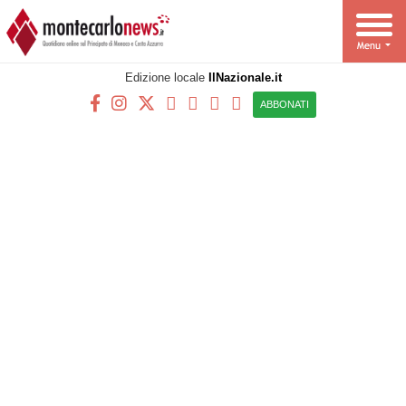
Edizione locale
IlNazionale.it
ABBONATI