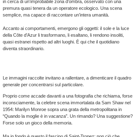
in cerca di un’improbabile zona d’ombra, osservato con una
premura quasi tenera da un operatore ecologico. Una scena
semplice, ma capace di raccontare un’intera umanità.
Accanto ai comportamenti, emergono gli oggetti: il sole e la luce
della Côte d’Azur li trasformano, li esaltano, li rendono insoliti,
quasi estranei rispetto ad altri luoghi. È qui che il quotidiano
diventa straordinario.
Le immagini raccolte invitano a rallentare, a dimenticare il quadro
generale per concentrarsi sul particolare.
Proprio come accade davanti a una fotografia che richiama, forse
inconsciamente, la celebre scena immortalata da Sam Shaw nel
1954: Marilyn Monroe sopra una grata della metropolitana in
“Quando la moglie è in vacanza”. Un rimando? Una suggestione?
Forse solo un gioco della memoria.
Ma in fondo è questo il fascino di Saint-Tropez: non ciò che