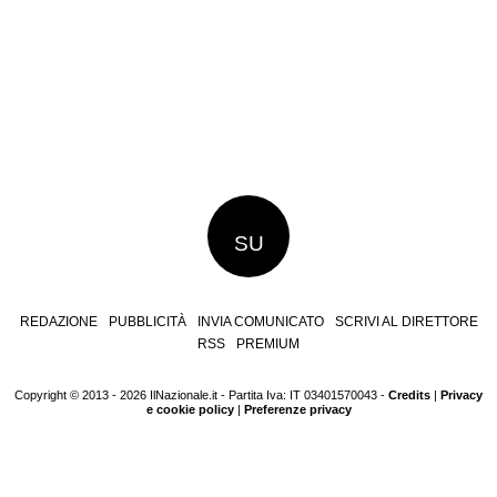
SU
REDAZIONE
PUBBLICITÀ
INVIA COMUNICATO
SCRIVI AL DIRETTORE
RSS
PREMIUM
Copyright © 2013 - 2026 IlNazionale.it - Partita Iva: IT 03401570043 -
Credits
|
Privacy
e cookie policy
|
Preferenze privacy