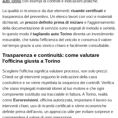
auto Torino
con esempi di controlli e indicazioni pratiche.
La qualità si riconosce da due elementi:
ricambi certificati
e
trasparenza del preventivo. Un elenco lavori con voci e materiali
dichiarati, un
prezzo definito prima di iniziare
e l’aggiornamento
della documentazione di servizio sono segnali di metodo e serietà.
In questo modo il
tagliando auto Torino
diventa un investimento
misurabile, che tutela l’efficienza del veicolo e conserva il valore
nel tempo grazie a uno storico chiaro e facilmente consultabile.
Trasparenza e continuità: come valutare
l’officina giusta a Torino
Scegliere l’officina significa valutare processi, non solo prezzi.
Chiedi se gli interventi seguono le indicazioni della casa
costruttrice e se viene rispettata la sequenza dei controlli. Verifica
che siano impiegati materiali idonei al tuo motore e che ogni
componente sostituito sia tracciabile in fattura. A Torino, realtà
come
Eurorevisioni
, officina autorizzata, impostano il lavoro su
interventi chiari, uso di ricambi certificati e stime economiche
definite prima dell’avvio, un approccio utile per evitare sorprese e
comprendere il valore di ogni operazione.