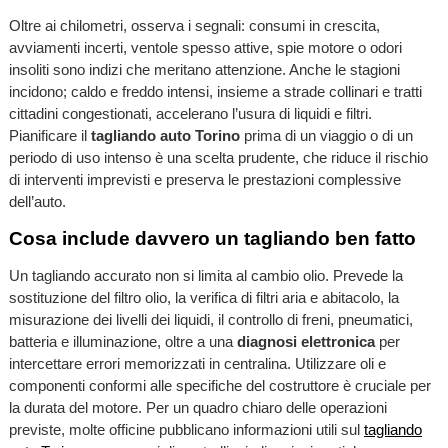
Oltre ai chilometri, osserva i segnali: consumi in crescita,
avviamenti incerti, ventole spesso attive, spie motore o odori
insoliti sono indizi che meritano attenzione. Anche le stagioni
incidono; caldo e freddo intensi, insieme a strade collinari e tratti
cittadini congestionati, accelerano l’usura di liquidi e filtri.
Pianificare il
tagliando auto Torino
prima di un viaggio o di un
periodo di uso intenso è una scelta prudente, che riduce il rischio
di interventi imprevisti e preserva le prestazioni complessive
dell’auto.
Cosa include davvero un tagliando ben fatto
Un tagliando accurato non si limita al cambio olio. Prevede la
sostituzione del filtro olio, la verifica di filtri aria e abitacolo, la
misurazione dei livelli dei liquidi, il controllo di freni, pneumatici,
batteria e illuminazione, oltre a una
diagnosi elettronica
per
intercettare errori memorizzati in centralina. Utilizzare oli e
componenti conformi alle specifiche del costruttore è cruciale per
la durata del motore. Per un quadro chiaro delle operazioni
previste, molte officine pubblicano informazioni utili sul
tagliando