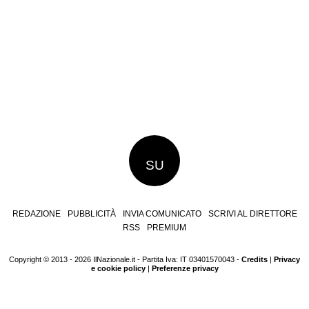
SU
REDAZIONE
PUBBLICITÀ
INVIA COMUNICATO
SCRIVI AL DIRETTORE
RSS
PREMIUM
Copyright © 2013 - 2026 IlNazionale.it - Partita Iva: IT 03401570043 -
Credits
|
Privacy
e cookie policy
|
Preferenze privacy