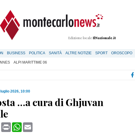
Edizione locale
IlNazionale.it
ON
BUSINESS
POLITICA
SANITÀ
ALTRE NOTIZIE
SPORT
OROSCOPO
NNES
ALPI MARITTIME 06
 luglio 2026, 10:00
osta …a cura di Ghjuvan
le
book
X
Print
WhatsApp
Email