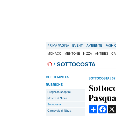
PRIMA PAGINA
EVENTI
AMBIENTE
FASHI
MONACO
MENTONE
NIZZA
ANTIBES
CA
/
SOTTOCOSTA
CHE TEMPO FA
SOTTOCOSTA
|
07
Sottoc
RUBRICHE
Luoghi da scoprire
Pasqua
Mostre di Nizza
Sottocosta
Condividi
Face
Carnevale di Nizza