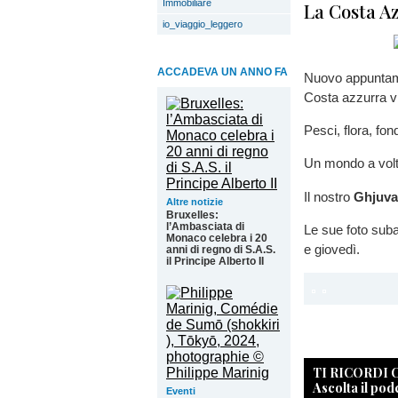
Immobiliare
La Costa Az
io_viaggio_leggero
ACCADEVA UN ANNO FA
Nuovo appuntamen
Costa azzurra vi
Pesci, flora, fond
Un mondo a volt
Il nostro
Ghjuva
Altre notizie
Bruxelles:
l’Ambasciata di
Le sue foto sub
Monaco celebra i 20
e giovedì.
anni di regno di S.A.S.
il Principe Alberto II
TI RICORDI
Ascolta il pod
Eventi