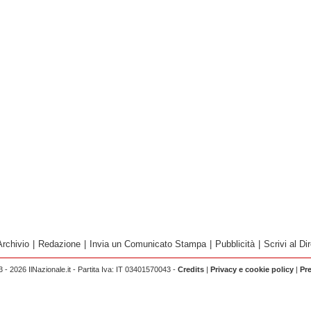
Archivio
|
Redazione
|
Invia un Comunicato Stampa
|
Pubblicità
|
Scrivi al Dir
 - 2026 IlNazionale.it - Partita Iva: IT 03401570043 -
Credits
|
Privacy e cookie policy
|
Pr