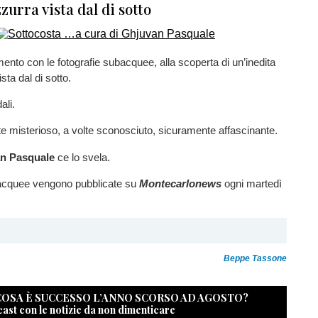
zurra vista dal di sotto
to con le fotografie subacquee, alla scoperta di un’inedita
sta dal di sotto.
ali.
e misterioso, a volte sconosciuto, sicuramente affascinante.
n Pasquale
ce lo svela.
acquee vengono pubblicate su
Montecarlonews
ogni martedì
Beppe Tassone
 COSA È SUCCESSO L’ANNO SCORSO AD AGOSTO?
cast con le notizie da non dimenticare