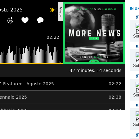
IN B
g
Sot
m
Sot
g
Sot
m
Sot
g