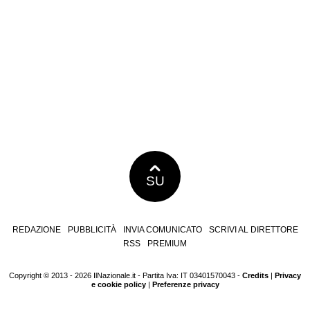
SU
REDAZIONE
PUBBLICITÀ
INVIA COMUNICATO
SCRIVI AL DIRETTORE
RSS
PREMIUM
Copyright © 2013 - 2026 IlNazionale.it - Partita Iva: IT 03401570043 -
Credits
|
Privacy
e cookie policy
|
Preferenze privacy