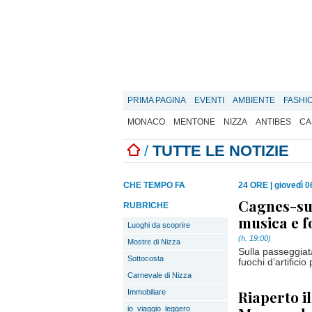
PRIMA PAGINA
EVENTI
AMBIENTE
FASHI
MONACO
MENTONE
NIZZA
ANTIBES
CA
/
TUTTE LE NOTIZIE
CHE TEMPO FA
24 ORE
|
giovedì 0
Cagnes-sur
RUBRICHE
musica e f
Luoghi da scoprire
(h. 19:00)
Mostre di Nizza
Sulla passeggiat
Sottocosta
fuochi d’artifici
Carnevale di Nizza
Riaperto i
Immobiliare
io_viaggio_leggero