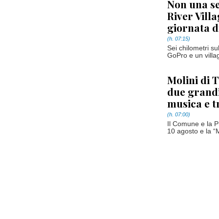
Non una se
River Villa
giornata d
(h. 07:15)
Sei chilometri su
GoPro e un villag
Molini di 
due grandi
musica e t
(h. 07:00)
Il Comune e la P
10 agosto e la “