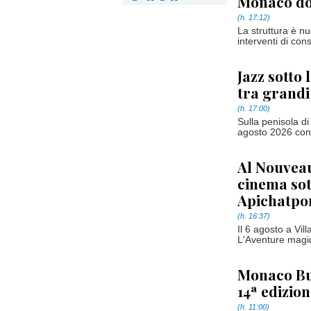
Monaco dop
(h. 17:12)
La struttura è nu
interventi di con
Jazz sotto 
tra grand
(h. 17:00)
Sulla penisola di
agosto 2026 conc
Al Nouvea
cinema sot
Apichatpo
(h. 16:37)
Il 6 agosto a Vil
L'Aventure magiq
Monaco Bus
14ª edizio
(h. 11:00)