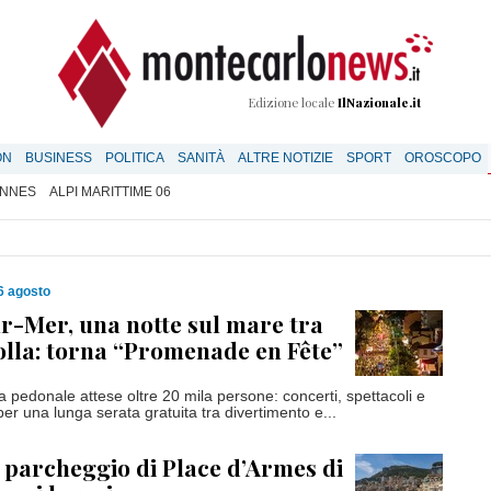
Edizione locale
IlNazionale.it
ON
BUSINESS
POLITICA
SANITÀ
ALTRE NOTIZIE
SPORT
OROSCOPO
NNES
ALPI MARITTIME 06
6 agosto
-Mer, una notte sul mare tra
olla: torna “Promenade en Fête”
a pedonale attese oltre 20 mila persone: concerti, spettacoli e
o per una lunga serata gratuita tra divertimento e...
l parcheggio di Place d’Armes di