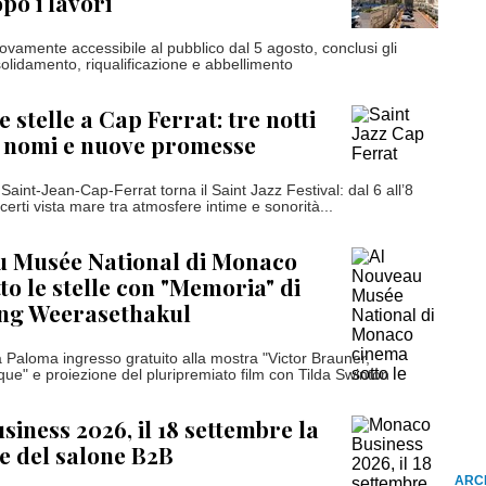
o i lavori
ovamente accessibile al pubblico dal 5 agosto, conclusi gli
solidamento, riqualificazione e abbellimento
le stelle a Cap Ferrat: tre notti
i nomi e nuove promesse
 Saint-Jean-Cap-Ferrat torna il Saint Jazz Festival: dal 6 all’8
erti vista mare tra atmosfere intime e sonorità...
u Musée National di Monaco
to le stelle con "Memoria" di
ng Weerasethakul
la Paloma ingresso gratuito alla mostra "Victor Brauner,
ue" e proiezione del pluripremiato film con Tilda Swinton
iness 2026, il 18 settembre la
ne del salone B2B
ARCH