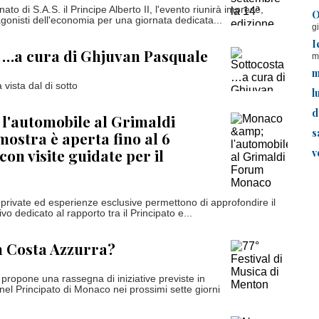
nato di S.A.S. il Principe Alberto II, l'evento riunirà imprese,
O
tagonisti dell'economia per una giornata dedicata...
g
I
 …a cura di Ghjuvan Pasquale
m
m
vista dal di sotto
l
d
l'automobile al Grimaldi
s
mostra è aperta fino al 6
on visite guidate per il
v
, private ed esperienze esclusive permettono di approfondire il
vo dedicato al rapporto tra il Principato e...
n Costa Azzurra?
ropone una rassegna di iniziative previste in
nel Principato di Monaco nei prossimi sette giorni