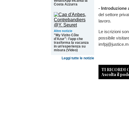
WhatsApp incanta la
Costa Azzurra
- Introduzione 
del settore priv
lavoro.
Le iscrizioni son
Altre notizie
"My Vizito Côte
possibile visitare
d’Azur": l’app che
trasforma la vacanza
imfpj@justice.m
in un’esperienza su
misura (Video)
Leggi tutte le notizie
TI RICORDI
Ascolta il pod