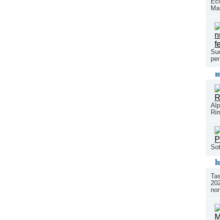
Ecl
Mar
Suc
per
m
Alp
Rim
Sot
l
Tas
202
non