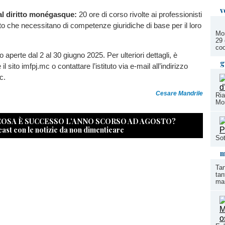
v
al diritto monégasque:
20 ore di corso rivolte ai professionisti
ato che necessitano di competenze giuridiche di base per il loro
Mon
29 
coo
o aperte dal 2 al 30 giugno 2025. Per ulteriori dettagli, è
g
 il sito imfpj.mc o contattare l’istituto via e-mail all’indirizzo
c.
Cesare Mandrile
Ria
Mon
 COSA È SUCCESSO L’ANNO SCORSO AD AGOSTO?
cast con le notizie da non dimenticare
Sot
m
Tan
tan
mar