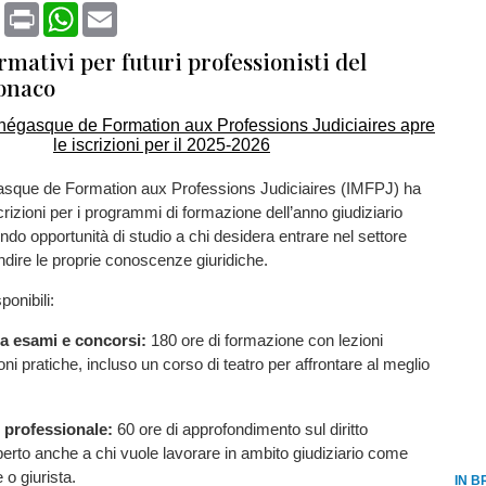
book
X
Print
WhatsApp
Email
rmativi per futuri professionisti del
Monaco
gasque de Formation aux Professions Judiciaires (IMFPJ) ha
iscrizioni per i programmi di formazione dell’anno giudiziario
ndo opportunità di studio a chi desidera entrare nel settore
ndire le proprie conoscenze giuridiche.
ponibili:
 a esami e concorsi:
180 ore di formazione con lezioni
ni pratiche, incluso un corso di teatro per affrontare al meglio
e professionale:
60 ore di approfondimento sul diritto
rto anche a chi vuole lavorare in ambito giudiziario come
 o giurista.
IN B