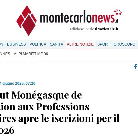
Edizione locale
IlNazionale.it
ON
BUSINESS
POLITICA
SANITÀ
ALTRE NOTIZIE
SPORT
OROSCOPO
NNES
ALPI MARITTIME 06
4 giugno 2025, 07:20
itut Monégasque de
ion aux Professions
ires apre le iscrizioni per il
026