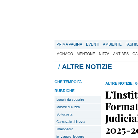
PRIMA PAGINA
EVENTI
AMBIENTE
FASHI
MONACO
MENTONE
NIZZA
ANTIBES
CA
/
ALTRE NOTIZIE
CHE TEMPO FA
ALTRE NOTIZIE
|
0
L’Inst
RUBRICHE
Luoghi da scoprire
Format
Mostre di Nizza
Judicia
Sottocosta
Carnevale di Nizza
2025-2
Immobiliare
io_viaggio_leggero