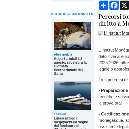
Condividi
Face
ACCADEVA UN ANNO FA
Percorsi fo
diritto a 
L’Institut Moné
Altre notizie
dato il via alle 
Auguri a-mici! L’8
2025-2026, offre
agosto, si celebra la
Giornata
legale o approfo
Internazionale del
Gatto
Tre i percorsi dis
- Preparazione
teoriche e sessio
le prove orali.
- Certificazion
Fashion
Lusso al top: il
monégasque, ape
megayacht da sogno
del fondatore di
assistente legale