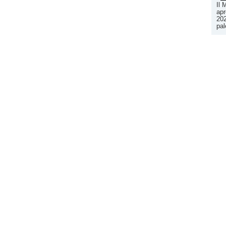
Il 
apr
202
pal