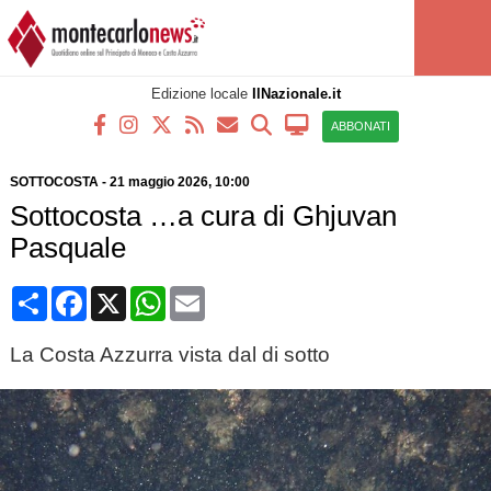
Edizione locale
IlNazionale.it
ABBONATI
SOTTOCOSTA
-
21 maggio 2026, 10:00
Sottocosta …a cura di Ghjuvan
Pasquale
Condividi
Facebook
X
WhatsApp
Email
La Costa Azzurra vista dal di sotto