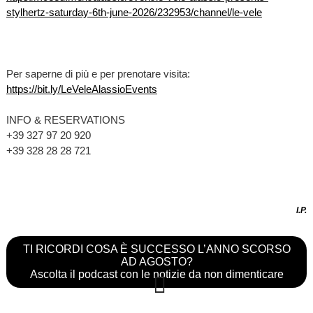
stylhertz-saturday-6th-june-2026/232953/channel/le-vele
Per saperne di più e per prenotare visita:
https://bit.ly/LeVeleAlassioEvents
INFO & RESERVATIONS
+39 327 97 20 920
+39 328 28 28 721
I.P.
TI RICORDI COSA È SUCCESSO L’ANNO SCORSO
AD AGOSTO?
Ascolta il podcast con le notizie da non dimenticare