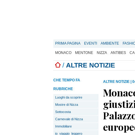
PRIMA PAGINA
EVENTI
AMBIENTE
FASHI
MONACO
MENTONE
NIZZA
ANTIBES
CA
/
ALTRE NOTIZIE
CHE TEMPO FA
ALTRE NOTIZIE
|
0
Monaco
RUBRICHE
Luoghi da scoprire
giustiz
Mostre di Nizza
Palazzo
Sottocosta
Carnevale di Nizza
europeo
Immobiliare
io_viaggio_leggero