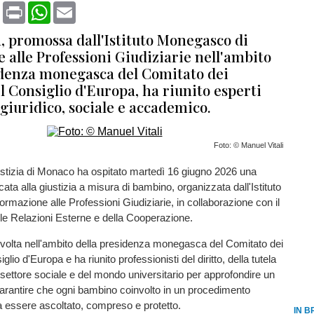
book
X
Print
WhatsApp
Email
a, promossa dall'Istituto Monegasco di
 alle Professioni Giudiziarie nell'ambito
idenza monegasca del Comitato dei
l Consiglio d'Europa, ha riunito esperti
 giuridico, sociale e accademico.
Foto: © Manuel Vitali
ustizia di Monaco ha ospitato martedì 16 giugno 2026 una
ata alla giustizia a misura di bambino, organizzata dall'Istituto
mazione alle Professioni Giudiziarie, in collaborazione con il
le Relazioni Esterne e della Cooperazione.
è svolta nell'ambito della presidenza monegasca del Comitato dei
glio d'Europa e ha riunito professionisti del diritto, della tutela
l settore sociale e del mondo universitario per approfondire un
arantire che ogni bambino coinvolto in un procedimento
a essere ascoltato, compreso e protetto.
IN B