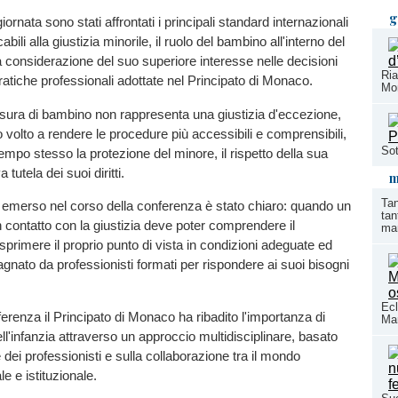
g
iornata sono stati affrontati i principali standard internazionali
bili alla giustizia minorile, il ruolo del bambino all'interno del
 considerazione del suo superiore interesse nelle decisioni
Ria
pratiche professionali adottate nel Principato di Monaco.
Mon
isura di bambino non rappresenta una giustizia d'eccezione,
volto a rendere le procedure più accessibili e comprensibili,
Sot
empo stesso la protezione del minore, il rispetto della sua
va tutela dei suoi diritti.
m
Tan
da emerso nel corso della conferenza è stato chiaro: quando un
tan
 contatto con la giustizia deve poter comprendere il
mar
primere il proprio punto di vista in condizioni adeguate ed
ato da professionisti formati per rispondere ai suoi bisogni
Ecl
renza il Principato di Monaco ha ribadito l'importanza di
Mar
i dell'infanzia attraverso un approccio multidisciplinare, basato
 dei professionisti e sulla collaborazione tra il mondo
le e istituzionale.