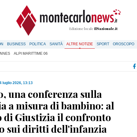
Edizione locale
IlNazionale.it
ON
BUSINESS
POLITICA
SANITÀ
ALTRE NOTIZIE
SPORT
OROSCOPO
NNES
ALPI MARITTIME 06
4 luglio 2026, 13:13
, una conferenza sulla
ia a misura di bambino: al
 di Giustizia il confronto
 sui diritti dell'infanzia