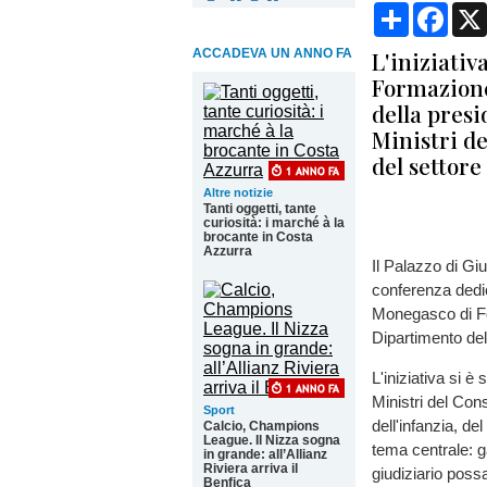
Condividi
Face
ACCADEVA UN ANNO FA
L'iniziativ
Formazione
della pres
Ministri de
del settore
Altre notizie
Tanti oggetti, tante
curiosità: i marché à la
brocante in Costa
Azzurra
Il Palazzo di Gi
conferenza dedic
Monegasco di For
Dipartimento del
L'iniziativa si 
Ministri del Consi
Sport
dell'infanzia, de
Calcio, Champions
League. Il Nizza sogna
tema centrale: g
in grande: all’Allianz
Riviera arriva il
giudiziario poss
Benfica