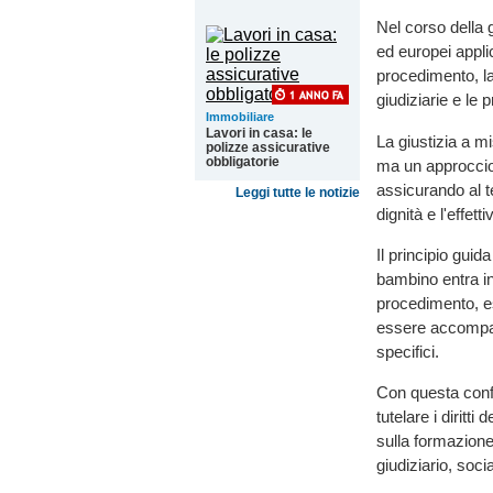
Nel corso della g
ed europei applica
procedimento, la
giudiziarie e le 
Immobiliare
Lavori in casa: le
La giustizia a m
polizze assicurative
obbligatorie
ma un approccio 
assicurando al t
Leggi tutte le notizie
dignità e l'effetti
Il principio gui
bambino entra in
procedimento, es
essere accompagn
specifici.
Con questa confe
tutelare i diritt
sulla formazione
giudiziario, socia