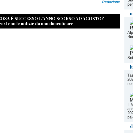
Suc
Redazione
per
m
 COSA È SUCCESSO L’ANNO SCORSO AD AGOSTO?
cast con le notizie da non dimenticare
Alp
Rim
Sot
l
Tas
202
non
Il 
apr
202
pal
d