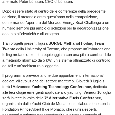
affermato Peter Lürssen, CEO di Lürssen.
Dopo essere stato al centro delle conferenze della precedente
edizione, il metanolo entra quest'anno nella competizione,
confermando l'apertura del Monaco Energy Boat Challenge a un
numero sempre più ampio di soluzioni per la decarbonizzazione,
accanto all'elettricità e all'idrogeno.
Tra i progetti presenti figura
SURGE Methanol Foiling Team
Twente
della University of Twente, che propone un'imbarcazione
foiling metanolo-elettrica equipaggiata con una pila a combustibile
a metanolo riformato da 5 kW, un sistema ottimizzato di controllo
dei foil e un'architettura alleggerita.
Il programma prevede anche due appuntamenti internazionali
dedicati all'evoluzione del settore marittimo. Giovedì 9 luglio si
terrà l'
Advanced Yachting Technology Conference
, dedicata
alle tecnologie emergenti applicate allo yachting. Venerdì 10 luglio
sarà invece la volta della
7ª Alternative Fuels Conference
,
organizzata dallo Yacht Club de Monaco in collaborazione con la
Fondation Prince Albert II de Monaco, che riunirà esperti,
ricercatori e aziende per approfondire le diverse strategie di