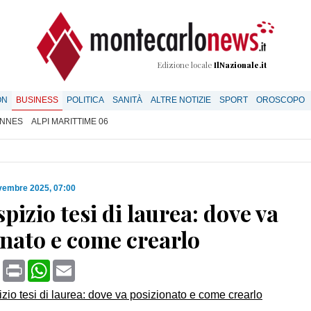
Edizione locale
IlNazionale.it
ON
BUSINESS
POLITICA
SANITÀ
ALTRE NOTIZIE
SPORT
OROSCOPO
NNES
ALPI MARITTIME 06
vembre 2025, 07:00
pizio tesi di laurea: dove va
onato e come crearlo
book
X
Print
WhatsApp
Email