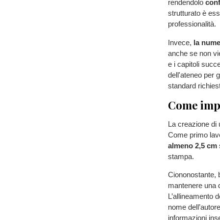
rendendolo
conf
strutturato è es
professionalità.
Invece,
la numer
anche se non vie
e i capitoli succ
dell'ateneo per g
standard richiest
Come impa
La creazione di u
Come primo lavor
almeno 2,5 cm
s
stampa.
Ciononostante, b
mantenere una dist
L’allineamento 
nome dell’autore 
informazioni inse