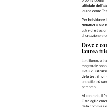
propri studenti
ufficiale dell’a
laurea come Tes
Per individuare 
didattici
o alla b
utili e di istruzi
di creazione e c
Dove e com
laurea tri
Le differenze tra
magistrale sono 
livelli di istruz
della tesi, il no
uno stile più sem
percorso.
Al contrario, il f
Oltre agli elemen
della commissione