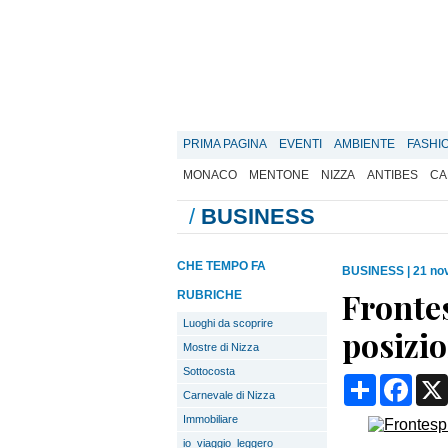
PRIMA PAGINA
EVENTI
AMBIENTE
FASHI
MONACO
MENTONE
NIZZA
ANTIBES
CA
/
BUSINESS
CHE TEMPO FA
BUSINESS
|
21 no
Frontes
RUBRICHE
Luoghi da scoprire
posizi
Mostre di Nizza
Sottocosta
Condividi
Face
Carnevale di Nizza
Immobiliare
io_viaggio_leggero