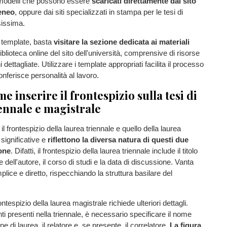
, modelli che possono essere
scaricati direttamente dal sito
teneo
, oppure dai siti specializzati in stampa per le tesi di
issima.
i template, basta
visitare la sezione dedicata ai materiali
iblioteca online del sito dell'università, comprensive di risorse
oni dettagliate. Utilizzare i template appropriati facilita il processo
onferisce personalità al lavoro.
e inserire il frontespizio sulla tesi di
ennale e magistrale
 il frontespizio della laurea triennale e quello della laurea
significative e
riflettono la diversa natura di questi due
ione
. Difatti, il frontespizio della laurea triennale include il titolo
me dell'autore, il corso di studi e la data di discussione. Vanta
plice e diretto, rispecchiando la struttura basilare del
rontespizio della laurea magistrale richiede ulteriori dettagli.
ti presenti nella triennale, è necessario specificare il nome
 di laurea, il relatore e, se presente, il correlatore.
La figura