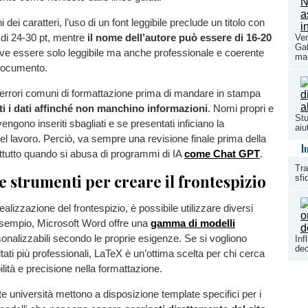
 dei caratteri, l’uso di un font leggibile preclude un titolo con
di 24-30 pt, mentre
il nome dell’autore può essere di 16-20
Ven
Gat
deve essere solo leggibile ma anche professionale e coerente
ma
 documento.
i errori comuni di formattazione prima di mandare in stampa
i i dati affinché non manchino informazioni
. Nomi propri e
Stu
engono inseriti sbagliati e se presentati inficiano la
aiu
del lavoro. Perciò, va sempre una revisione finale prima della
l
tutto quando si abusa di programmi di IA
come Chat GPT
.
Tra
 strumenti per creare il frontespizio
sfi
 realizzazione del frontespizio, è possibile utilizzare diversi
esempio, Microsoft Word offre una
gamma di modelli
sonalizzabili secondo le proprie esigenze. Se si vogliono
Inf
dec
ltati più professionali, LaTeX è un’ottima scelta per chi cerca
lità e precisione nella formattazione.
te università mettono a disposizione template specifici per i