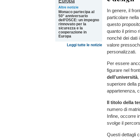
Altre notizie
In genere, il fro
Monaco partecipa al
50° anniversario
particolare nell
dell’OSCE: un impegno
questo proposito,
rinnovato per la
sicurezza e la
quanto il primo ri
cooperazione in
Europa
nonché dei dati 
valore pressoché
Leggi tutte le notizie
personalizzati.
Per essere ancor
figurare nel fro
dell'università
,
superiore della p
appartenenza, co
Il titolo della t
numero di matrico
Infine, occorre i
svolge il percors
Questi dettagli 