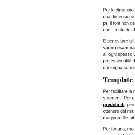
Per le dimensioni
una dimensione 
pt
. Il font non 
con il resto del
E per evitare gl
vanno esaminat
ai loghi spesso v
professionalità 
consegna soprat
Template e
Per facilitare la
strumenti. Per 
predefiniti
, per
ottenere dei risu
maggiore flessibi
Per fortuna, mol