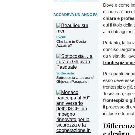
Dove e come inser
di laurea è
un el
ACCADEVA UN ANNO FA
chiara e profes
cui il titolo dell
altri dati aggiunti
Eventi
Che fare in Costa
Pertanto, la fun
Azzurra?
conciso l’argomen
da visita del la
frontespizio per
Per quanto riguar
Sottocosta
Sottocosta …a cura di
esso deve essere
Ghjuvan Pasquale
frontespizio già
Tesissima, speci
frontespizio gi
il processo di c
incluse e format
Differenza
e design