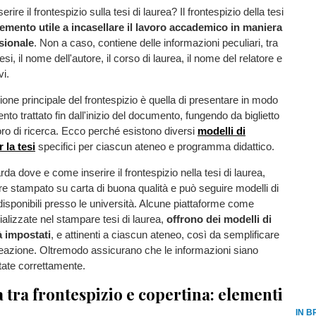
ire il frontespizio sulla tesi di laurea? Il frontespizio della tesi
emento utile a incasellare il lavoro accademico in maniera
sionale
. Non a caso, contiene delle informazioni peculiari, tra
a tesi, il nome dell'autore, il corso di laurea, il nome del relatore e
vi.
zione principale del frontespizio è quella di presentare in modo
to trattato fin dall'inizio del documento, fungendo da biglietto
voro di ricerca. Ecco perché esistono diversi
modelli di
 la tesi
specifici per ciascun ateneo e programma didattico.
da dove e come inserire il frontespizio nella tesi di laurea,
 stampato su carta di buona qualità e può seguire modelli di
 disponibili presso le università. Alcune piattaforme come
alizzate nel stampare tesi di laurea,
offrono dei modelli di
à impostati
, e attinenti a ciascun ateneo, così da semplificare
reazione. Oltremodo assicurano che le informazioni siano
tate correttamente.
 tra frontespizio e copertina: elementi
IN B