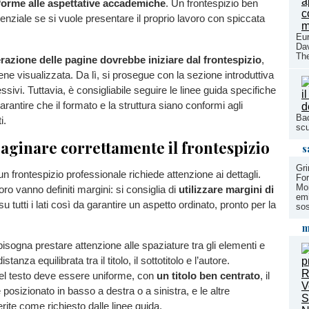
orme alle aspettative accademiche
. Un frontespizio ben
senziale se si vuole presentare il proprio lavoro con spiccata
Eur
Dav
The
azione delle pagine dovrebbe iniziare dal frontespizio
,
ne visualizzata. Da lì, si prosegue con la sezione introduttiva
essivi. Tuttavia, è consigliabile seguire le linee guida specifiche
arantire che il formato e la struttura siano conformi agli
Bac
i.
scu
ginare correttamente il frontespizio
s
Gri
n frontespizio professionale richiede attenzione ai dettagli.
Fo
Mon
o vanno definiti margini: si consiglia di
utilizzare margini di
emi
u tutti i lati così da garantire un aspetto ordinato, pronto per la
sos
m
isogna prestare attenzione alle spaziature tra gli elementi e
anza equilibrata tra il titolo, il sottotitolo e l’autore.
del testo deve essere uniforme, con
un titolo ben centrato
, il
posizionato in basso a destra o a sinistra, e le altre
rite come richiesto dalle linee guida.