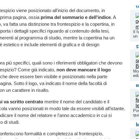
v
ntespizio viene posizionato all'inizio del documento, in
a prima pagina, ossia
prima del sommario e dell'indice
. A
 va fatta una distinzione tra frontespizio e la copertina, in
porta i dettagli specifici riguardo al contenuto della tesi,
Il 
un 
inerenti al programma di studio, mentre la copertina ha un
 estetico e include elementi di grafica e di design
g
a più specifici, quali sono i riferimenti obbligatori che devono
ntespizio? Come già indicato,
non deve mancare il logo
Mon
edi
 che deve essere ben visibile e posizionato nella parte
agina. Sotto il logo, va indicato il nome della facoltà di
m
n un carattere in risalto.
esi va scritto centrato
mentre il nome del candidato e il
la vanno posizionati in modo tale da essere visibili all’istante.
Pos
qua
ndicare il nome del relatore e l'anno accademico in cui si
o di studi.
l
conferiscono formalità e completezza al frontespizio,