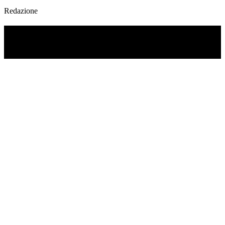
Redazione
TI RICORDI COSA È SUCCESSO L’ANNO
SCORSO AD AGOSTO?
Ascolta il podcast con le notizie da non dimenticare