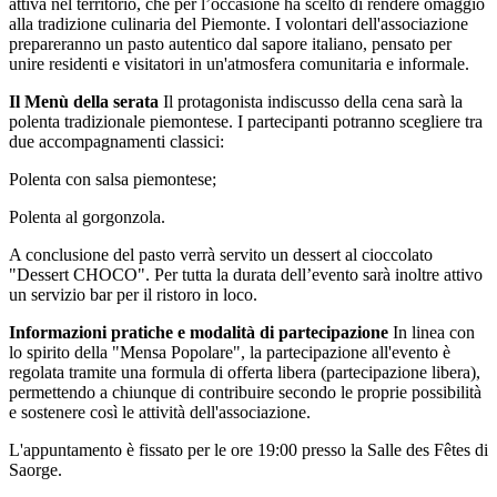
attiva nel territorio, che per l’occasione ha scelto di rendere omaggio
alla tradizione culinaria del Piemonte. I volontari dell'associazione
prepareranno un pasto autentico dal sapore italiano, pensato per
unire residenti e visitatori in un'atmosfera comunitaria e informale.
Il Menù della serata
Il protagonista indiscusso della cena sarà la
polenta tradizionale piemontese. I partecipanti potranno scegliere tra
due accompagnamenti classici:
Polenta con salsa piemontese;
Polenta al gorgonzola.
A conclusione del pasto verrà servito un dessert al cioccolato
"Dessert CHOCO". Per tutta la durata dell’evento sarà inoltre attivo
un servizio bar per il ristoro in loco.
Informazioni pratiche e modalità di partecipazione
In linea con
lo spirito della "Mensa Popolare", la partecipazione all'evento è
regolata tramite una formula di offerta libera (partecipazione libera),
permettendo a chiunque di contribuire secondo le proprie possibilità
e sostenere così le attività dell'associazione.
L'appuntamento è fissato per le ore 19:00 presso la Salle des Fêtes di
Saorge.