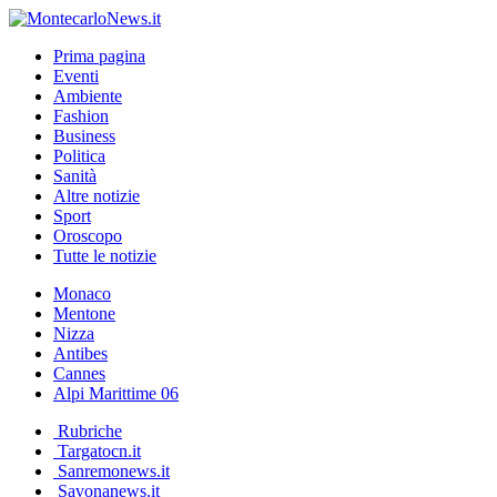
Prima pagina
Eventi
Ambiente
Fashion
Business
Politica
Sanità
Altre notizie
Sport
Oroscopo
Tutte le notizie
Monaco
Mentone
Nizza
Antibes
Cannes
Alpi Marittime 06
Rubriche
Targatocn.it
Sanremonews.it
Savonanews.it