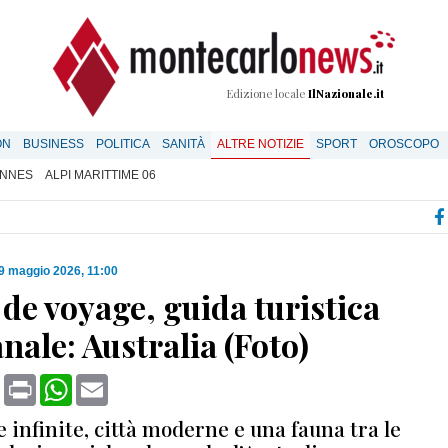
Edizione locale
IlNazionale.it
ON
BUSINESS
POLITICA
SANITÀ
ALTRE NOTIZIE
SPORT
OROSCOPO
NNES
ALPI MARITTIME 06
9 maggio 2026, 11:00
de voyage, guida turistica
nale: Australia (Foto)
book
X
Print
WhatsApp
Email
 infinite, città moderne e una fauna tra le