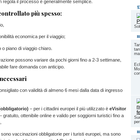
n regola il processo è generalmente semplice.
g
controllato più spesso:
o,
Sot
m
nibilità economica per il viaggio;
Tan
no o piano di viaggio chiaro.
tan
mar
vazione possono variare da pochi giorni fino a 2-3 settimane,
Ecl
iabile fare domanda con anticipo.
Mon
com
necessari
nsigliato con validità di almeno 6 mesi dalla data di ingresso
(obbligatorio)
– per i cittadini europei il più utilizzato è
eVisitor
 gratuito, ottenibile online e valido per soggiorni turistici fino a
Suc
per
.
m
 sono vaccinazioni obbligatorie per i turisti europei, ma sono