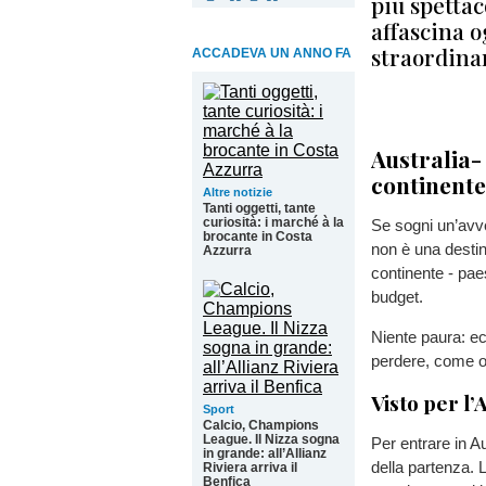
più spettac
affascina o
straordinar
ACCADEVA UN ANNO FA
Australia-
continente
Altre notizie
Tanti oggetti, tante
curiosità: i marché à la
Se sogni un’avve
brocante in Costa
non è una destin
Azzurra
continente - paes
budget.
Niente paura: e
perdere, come or
Visto per l’
Sport
Calcio, Champions
League. Il Nizza sogna
Per entrare in Au
in grande: all’Allianz
della partenza. L
Riviera arriva il
Benfica