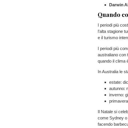
Darwin A
Quando co
I periodi più co
l’alta stagione 
e il turismo inter
I periodi più co
australiano con
quando il clima è
In Australia le s
estate: di
autunno: 
inverno: g
primavera
Il Natale si cele
come Sydney o B
facendo barbecue