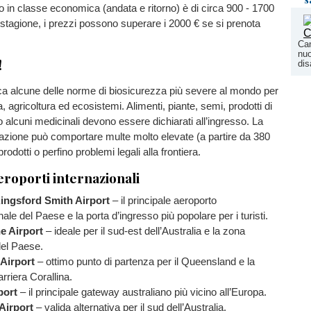
o in
classe economica (andata e ritorno) è di circa 900 - 1700
a stagione, i prezzi possono superare i 2000 € se si prenota
Can
nuo
!
dis
ica alcune delle norme di biosicurezza più severe al mondo per
 agricoltura ed ecosistemi. Alimenti, piante, semi, prodotti di
o alcuni medicinali devono essere dichiarati all’ingresso. La
azione può comportare multe molto elevate (a partire da 380
prodotti o perfino problemi legali alla frontiera.
eroporti internazionali
ingsford Smith Airport
– il principale aeroporto
nale del Paese e la porta d’ingresso più popolare per i turisti.
e Airport
– ideale per il sud-est dell’Australia e la zona
del Paese.
Airport
– ottimo punto di partenza per il Queensland e la
riera Corallina.
port
– il principale gateway australiano più vicino all’Europa.
Airport
– valida alternativa per il sud dell’Australia.