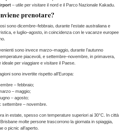
irport
– utile per visitare il nord e il Parco Nazionale Kakadu.
nviene prenotare?
stosi sono dicembre–febbraio, durante l’estate australiana e
turistica, e luglio–agosto, in coincidenza con le vacanze europee
no.
nvenienti sono invece marzo–maggio, durante l’autunno
 temperature piacevoli, e settembre–novembre, in primavera,
 ideale per viaggiare e visitare il Paese.
tagioni sono invertite rispetto all’Europa:
cembre – febbraio;
marzo – maggio;
iugno – agosto;
: settembre – novembre.
bra in estate, spesso con temperature superiori ai 30°C. In città
risbane molte persone trascorrono la giornata in spiaggia,
 o picnic all’aperto.