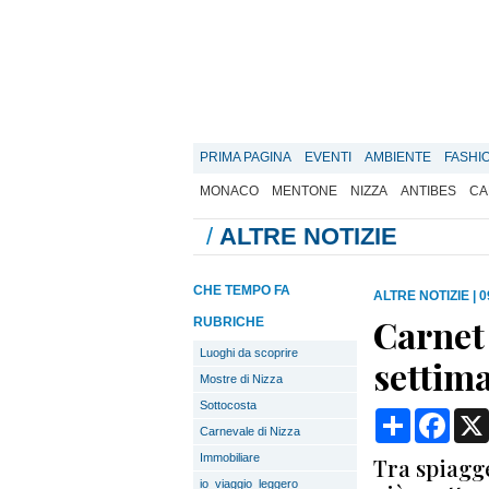
PRIMA PAGINA
EVENTI
AMBIENTE
FASHI
MONACO
MENTONE
NIZZA
ANTIBES
CA
/
ALTRE NOTIZIE
CHE TEMPO FA
ALTRE NOTIZIE
|
0
Carnet 
RUBRICHE
Luoghi da scoprire
settima
Mostre di Nizza
Sottocosta
Condividi
Face
Carnevale di Nizza
Immobiliare
Tra spiagge
io_viaggio_leggero