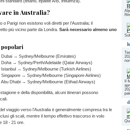
cini standard (tetano, epatite A/B, influenza).
are in Australia?
Alp
Rim
 Parigi non esistono voli diretti per l’Australia; il
etto più vicino parte da Londra.
Sarà necessario almeno uno
Sot
l
 popolari
Tas
 Dubai → Sydney/Melbourne (Emirates)
202
non
Doha → Sydney/Perth/Adelaide (Qatar Airways)
Istanbul → Sydney/Melbourne (Turkish Airlines)
Singapore → Sydney/Melbourne (Singapore Airlines)
Il 
Abu Dhabi → Sydney/Melbourne (Etihad Airways)
apr
202
tagione e della disponibilità, alcuni itinerari possono
pal
ali.
d
 del viaggio verso l’Australia è generalmente compresa tra le
nclusi gli scali, mentre il tempo effettivo trascorso in volo
Qua
 18 - 21 ore.
s