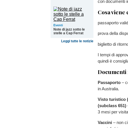
con documenti i
Cosa viene 
passaporto valid
Eventi
Note di jazz sotto le
prova della dispo
stelle a Cap Ferrat
Leggi tutte le notizie
biglietto di ritor
I tempi di appro
quindi è consigl
Documenti 
Passaporto
– co
in Australia.
Visto turistico 
(subclass 651)
–
3 mesi per visita
Vaccini
– non ci