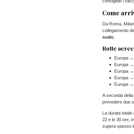
consigliati i vac
Come arriv
Da Roma, Milano o
collegamento dir
scalo.
Rotte aeree
Europa →
Europa → 
Europa → 
Europa → 
Europa → 
A seconda della s
prevedere due sc
La durata totale
22 e le 30 ore, i
supera spesso le