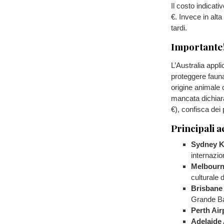
Il costo indicativ
€. Invece in alt
tardi.
Importante
L’Australia appl
proteggere fauna,
origine animale 
mancata dichiar
€), confisca dei 
Principali a
Sydney K
internazio
Melbourn
culturale 
Brisbane 
Grande Bar
Perth Air
Adelaide 