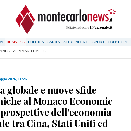
Edizione locale
IlNazionale.it
ON
BUSINESS
POLITICA
SANITÀ
ALTRE NOTIZIE
SPORT
OROSCOPO
NNES
ALPI MARITTIME 06
ggio 2026, 11:26
a globale e nuove sfide
iche al Monaco Economic
 prospettive dell’economia
e tra Cina, Stati Uniti ed