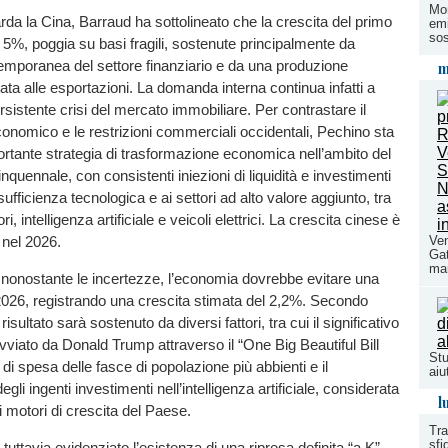
Mon
rda la Cina, Barraud ha sottolineato che la crescita del primo
emi
sos
l 5%, poggia su basi fragili, sostenute principalmente da
emporanea del settore finanziario e da una produzione
m
tata alle esportazioni. La domanda interna continua infatti a
ersistente crisi del mercato immobiliare. Per contrastare il
onomico e le restrizioni commerciali occidentali, Pechino sta
rtante strategia di trasformazione economica nell’ambito del
nquennale, con consistenti iniezioni di liquidità e investimenti
osufficienza tecnologica e ai settori ad alto valore aggiunto, tra
, intelligenza artificiale e veicoli elettrici. La crescita cinese è
 nel 2026.
Ven
Gat
ma
i, nonostante le incertezze, l’economia dovrebbe evitare una
2026, registrando una crescita stimata del 2,2%. Secondo
isultato sarà sostenuto da diversi fattori, tra cui il significativo
avviato da Donald Trump attraverso il “One Big Beautiful Bill
Stu
 di spesa delle fasce di popolazione più abbienti e il
aiu
li ingenti investimenti nell’intelligenza artificiale, considerata
l
i motori di crescita del Paese.
Tra
sfi
uttavia evidenziato l’esistenza di una ripresa definita “a K”,