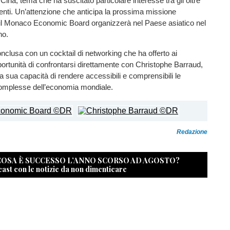
 Cina, tema che ha suscitato particolare interesse tra gli oltre
enti. Un’attenzione che anticipa la prossima missione
l Monaco Economic Board organizzerà nel Paese asiatico nel
no.
onclusa con un cocktail di networking che ha offerto ai
pportunità di confrontarsi direttamente con Christophe Barraud,
a sua capacità di rendere accessibili e comprensibili le
omplesse dell’economia mondiale.
Redazione
 COSA È SUCCESSO L’ANNO SCORSO AD AGOSTO?
cast con le notizie da non dimenticare