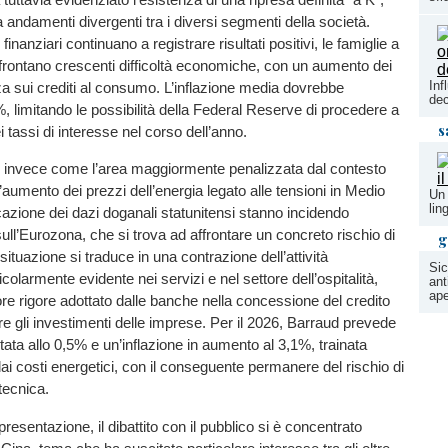
a andamenti divergenti tra i diversi segmenti della società.
finanziari continuano a registrare risultati positivi, le famiglie a
frontano crescenti difficoltà economiche, con un aumento dei
Inf
za sui crediti al consumo. L’inflazione media dovrebbe
dec
%, limitando le possibilità della Federal Reserve di procedere a
s
 tassi di interesse nel corso dell’anno.
 invece come l’area maggiormente penalizzata dal contesto
’aumento dei prezzi dell’energia legato alle tensioni in Medio
Un 
lin
icazione dei dazi doganali statunitensi stanno incidendo
ll’Eurozona, che si trova ad affrontare un concreto rischio di
g
situazione si traduce in una contrazione dell’attività
Sic
olarmente evidente nei servizi e nel settore dell’ospitalità,
ant
ape
re rigore adottato dalle banche nella concessione del credito
re gli investimenti delle imprese. Per il 2026, Barraud prevede
tata allo 0,5% e un’inflazione in aumento al 3,1%, trainata
ai costi energetici, con il conseguente permanere del rischio di
tecnica.
presentazione, il dibattito con il pubblico si è concentrato