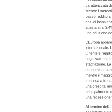
caratterizzata d
Mentre i mercati 
basso reddito af
casi di insolven
attestarsi al 3,4
una riduzione dei
L’Europa appare
internazionale. L
Oriente e l’appl
negativamente su
stagflazione. La 
economica, partic
mentre il maggio
continua a frena
una crescita limi
principalmente d
una recessione 
Al termine della 