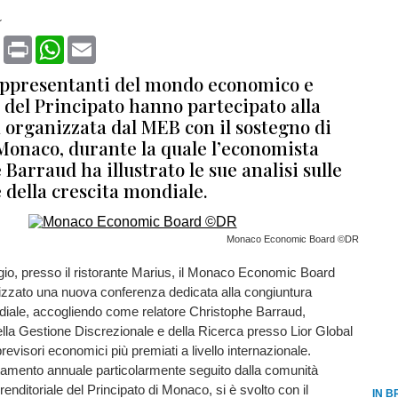
a
book
X
Print
WhatsApp
Email
appresentanti del mondo economico e
 del Principato hanno partecipato alla
 organizzata dal MEB con il sostegno di
onaco, durante la quale l’economista
Barraud ha illustrato le sue analisi sulle
 della crescita mondiale.
Monaco Economic Board ©DR
io, presso il ristorante Marius, il Monaco Economic Board
zzato una nuova conferenza dedicata alla congiuntura
ale, accogliendo come relatore Christophe Barraud,
la Gestione Discrezionale e della Ricerca presso Lior Global
previsori economici più premiati a livello internazionale.
tamento annuale particolarmente seguito dalla comunità
renditoriale del Principato di Monaco, si è svolto con il
IN B