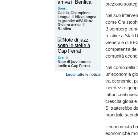
prezioso soste
Sport
Calcio, Champions
Nel suo interven
League. Il Nizza sogna
in grande: all’Allianz
come Christophe
Riviera arriva il
Bloomberg come 
Benfica
relative a Stati
Generale di EFG
competenza del r
comunità econom
Eventi
Note di jazz sotto le
stelle a Cap Ferrat
Nel corso della 
un’economia glo
Leggi tutte le notizie
tra economie, pol
incertezze geopol
fattori continue
crescita globale
Si tratterebbe de
mondiale scende
L’economista ha q
economiche mond