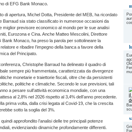
gno di EFG Bank Monaco.
m
Pos
to di apertura, Michel Dotta, Presidente del MEB, ha ricordato
aum
 Barraud sia stato classificato in numerose occasioni da
cos
miglior previsore economico al mondo per le sue analisi
 Uniti, Eurozona e Cina. Anche Matteo Mescolini, Direttore
 Bank Monaco, ha preso la parola per sottolineare la
l
elatore e ribadire l’impegno della banca a favore della
ica del Principato.
Eu
ago
Old
conferenza, Christophe Barraud ha delineato il quadro di
Fer
bale sempre più frammentata, caratterizzata da divergenze
mus
itiche monetarie e traiettorie fiscali, oltre che da persistenti
itiche, politiche e climatiche. Secondo le sue previsioni, tali
ranno a pesare sull’attività economica mondiale, con una
 attesa al 2,8% nel 2026 rispetto al 3,4% dell’anno precedente.
lla prima volta, dalla crisi legata al Covid-19, che la crescita
Bac
scu
rebbe sotto la soglia del 3%.
s
uindi approfondito l’analisi delle tre principali potenze
Gri
iali, evidenziando dinamiche profondamente differenti.
Fo