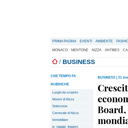
PRIMA PAGINA
EVENTI
AMBIENTE
FASHI
MONACO
MENTONE
NIZZA
ANTIBES
CA
/
BUSINESS
CHE TEMPO FA
BUSINESS
|
31 ma
Crescit
RUBRICHE
Luoghi da scoprire
econom
Mostre di Nizza
Board,
Sottocosta
Carnevale di Nizza
mondial
Immobiliare
io_viaggio_leggero