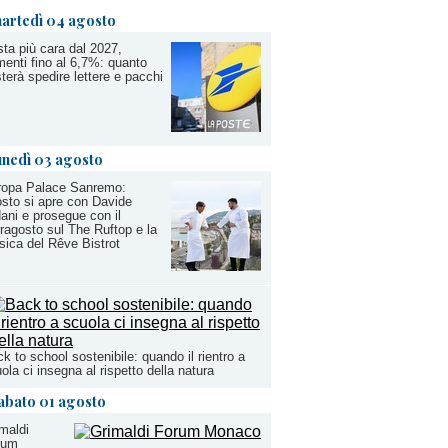
artedì 04 agosto
ta più cara dal 2027,
enti fino al 6,7%: quanto
terà spedire lettere e pacchi
unedì 03 agosto
ropa Palace Sanremo:
sto si apre con Davide
ani e prosegue con il
ragosto sul The Ruftop e la
ica del Rêve Bistrot
k to school sostenibile: quando il rientro a
ola ci insegna al rispetto della natura
abato 01 agosto
maldi
rum