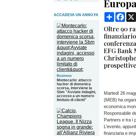
Europ
Condividi
Face
ACCADEVA UN ANNO FA
Oltre 90 r
finanziario
conferenza
EFG Bank M
Christophe 
prospettive
Business
Montecarlo: attacco
hacker di domenica
scorsa, interviene la
Sbm "Avviate indagini,
Martedì 26 magg
accesso a un numero
(MEB) ha organi
limitato di clienti"
economica mondi
Responsabile del
Partners e tra i 
L’evento, appun
finanziaria e imp