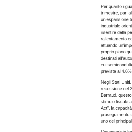
Per quanto rigua
trimestre, pari a
un’espansione t
industriale orien
risentire della p
rallentamento ec
attuando un’impo
proprio piano qui
destinati all’aut
cui semiconduttori
prevista al 4,6%
Negli Stati Unit
recessione nel 
Barraud, questo r
stimolo fiscale 
Act”, la capacità
proseguimento deg
uno dei principal
L’economista ha t