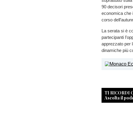
soprattutto sulla
90 decisori pres
economica che i
corso dell’autun
La serata si è c
partecipanti l’o
apprezzato per l
dinamiche più c
TI RICORDI
Ascolta il pod