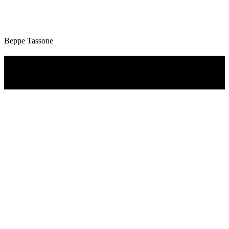
Beppe Tassone
TI RICORDI COSA È SUCCESSO L’ANNO
SCORSO AD AGOSTO?
Ascolta il podcast con le notizie da non dimenticare