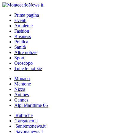
Prima pagina
Eventi
Ambiente
Fashion
Business
Politica
Sanità
Altre notizie
Sport
Oroscopo
Tutte le notizie
Monaco
Mentone
Nizza
Antibes
Cannes
Alpi Marittime 06
Rubriche
Targatocn.it
Sanremonews.it
Savonanews.it