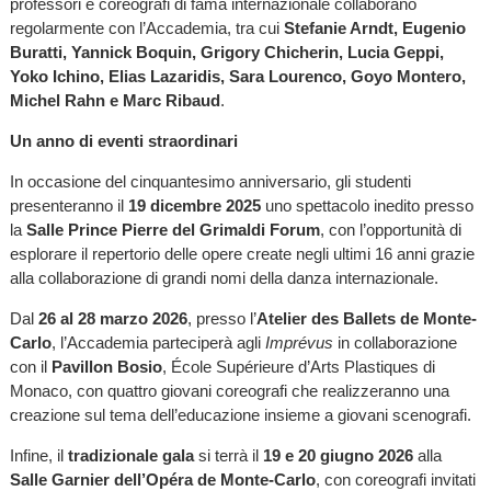
professori e coreografi di fama internazionale collaborano
regolarmente con l’Accademia, tra cui
Stefanie Arndt, Eugenio
Buratti, Yannick Boquin, Grigory Chicherin, Lucia Geppi,
Yoko Ichino, Elias Lazaridis, Sara Lourenco, Goyo Montero,
Michel Rahn e Marc Ribaud
.
Un anno di eventi straordinari
In occasione del cinquantesimo anniversario, gli studenti
presenteranno il
19 dicembre 2025
uno spettacolo inedito presso
la
Salle Prince Pierre del Grimaldi Forum
, con l’opportunità di
esplorare il repertorio delle opere create negli ultimi 16 anni grazie
alla collaborazione di grandi nomi della danza internazionale.
Dal
26 al 28 marzo 2026
, presso l’
Atelier des Ballets de Monte-
Carlo
, l’Accademia parteciperà agli
Imprévus
in collaborazione
con il
Pavillon Bosio
, École Supérieure d’Arts Plastiques di
Monaco, con quattro giovani coreografi che realizzeranno una
creazione sul tema dell’educazione insieme a giovani scenografi.
Infine, il
tradizionale gala
si terrà il
19 e 20 giugno 2026
alla
Salle Garnier dell’Opéra de Monte-Carlo
, con coreografi invitati