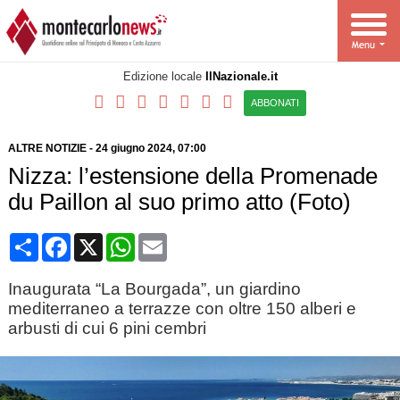
Edizione locale
IlNazionale.it
ABBONATI
ALTRE NOTIZIE
-
24 giugno 2024, 07:00
Nizza: l’estensione della Promenade
du Paillon al suo primo atto (Foto)
Condividi
Facebook
X
WhatsApp
Email
Inaugurata “La Bourgada”, un giardino
mediterraneo a terrazze con oltre 150 alberi e
arbusti di cui 6 pini cembri