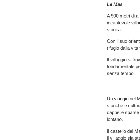
Le Mas
A 900 metri di a
incantevole vill
storica.
Con il suo orient
rifugio dalla vi
Il villaggio si 
fondamentale per
senza tempo.
Un viaggio nel 
storiche e cultu
cappelle sparse 
lontano.
Il castello del 
il villaggio sia 