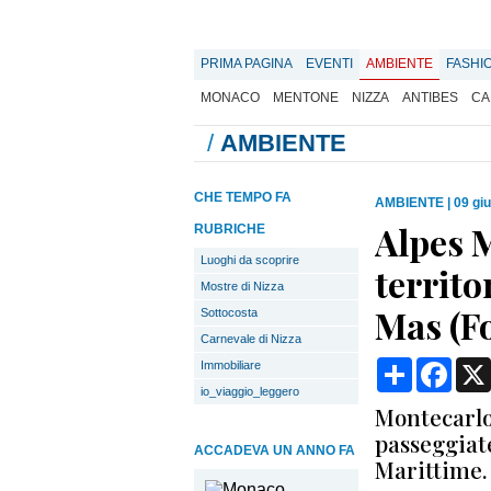
PRIMA PAGINA
EVENTI
AMBIENTE
FASHI
MONACO
MENTONE
NIZZA
ANTIBES
CA
/
AMBIENTE
CHE TEMPO FA
AMBIENTE
|
09 gi
Alpes M
RUBRICHE
Luoghi da scoprire
territo
Mostre di Nizza
Mas (F
Sottocosta
Carnevale di Nizza
Condividi
Face
Immobiliare
io_viaggio_leggero
Montecarlo
passeggiate
ACCADEVA UN ANNO FA
Marittime. 