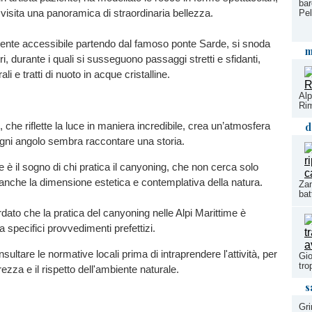
bar
o visita una panoramica di straordinaria bellezza.
Pe
mente accessibile partendo dal famoso ponte Sarde, si snoda
m
i, durante i quali si susseguono passaggi stretti e sfidanti,
rali e tratti di nuoto in acque cristalline.
Alp
Rim
, che riflette la luce in maniera incredibile, crea un’atmosfera
d
gni angolo sembra raccontare una storia.
è il sogno di chi pratica il canyoning, che non cerca solo
anche la dimensione estetica e contemplativa della natura.
Zan
bat
rdato che la pratica del canyoning nelle Alpi Marittime è
 specifici provvedimenti prefettizi.
ultare le normative locali prima di intraprendere l'attività, per
Gio
tro
rezza e il rispetto dell'ambiente naturale.
s
Gri