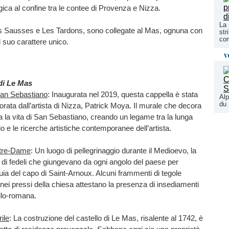
gica al confine tra le contee di Provenza e Nizza.
La 
es Sausses e Les Tardons, sono collegate al Mas, ognuna con
str
co
il suo carattere unico.
v
 di Le Mas
San Sebastiano
: Inaugurata nel 2019, questa cappella è stata
Alp
du 
rata dall’artista di Nizza, Patrick Moya. Il murale che decora
ta la vita di San Sebastiano, creando un legame tra la lunga
gio e le ricerche artistiche contemporanee dell’artista.
otre-Dame
: Un luogo di pellegrinaggio durante il Medioevo, la
di fedeli che giungevano da ogni angolo del paese per
quia del capo di Saint-Arnoux. Alcuni frammenti di tegole
 nei pressi della chiesa attestano la presenza di insediamenti
allo-romana.
rile
: La costruzione del castello di Le Mas, risalente al 1742, è