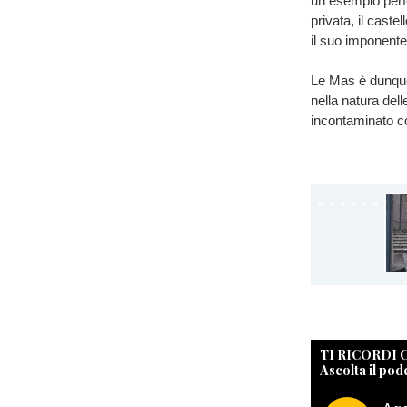
un esempio perf
privata, il caste
il suo imponente
Le Mas è dunque
nella natura del
incontaminato co
TI RICORDI
Ascolta il pod