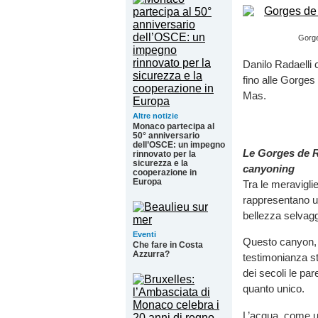
Gorges
Danilo Radaelli 
fino alle Gorges 
Mas.
Altre notizie
Monaco partecipa al
50° anniversario
dell’OSCE: un impegno
Le Gorges de R
rinnovato per la
sicurezza e la
canyoning
cooperazione in
Europa
Tra le meraviglie
rappresentano un
bellezza selvagg
Eventi
Questo canyon, c
Che fare in Costa
Azzurra?
testimonianza st
dei secoli le pa
quanto unico.
L’acqua, come un