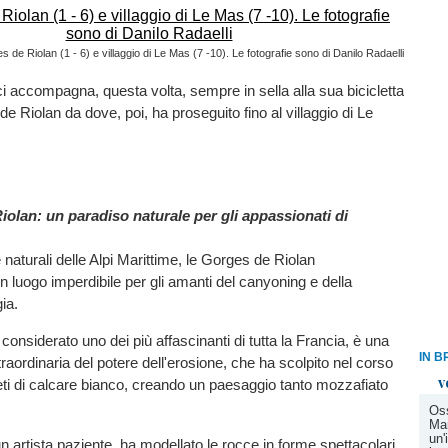
 de Riolan (1 - 6) e villaggio di Le Mas (7 -10). Le fotografie sono di Danilo Radaelli
ci accompagna, questa volta, sempre in sella alla sua bicicletta
de Riolan da dove, poi, ha proseguito fino al villaggio di Le
iolan
: un paradiso naturale per gli appassionati di
 naturali delle Alpi Marittime, le Gorges de Riolan
 luogo imperdibile per gli amanti del canyoning e della
ia.
onsiderato uno dei più affascinanti di tutta la Francia, è una
IN B
raordinaria del potere dell'erosione, che ha scolpito nel corso
v
reti di calcare bianco, creando un paesaggio tanto mozzafiato
Oss
Mar
un'
 artista paziente, ha modellato le rocce in forme spettacolari,