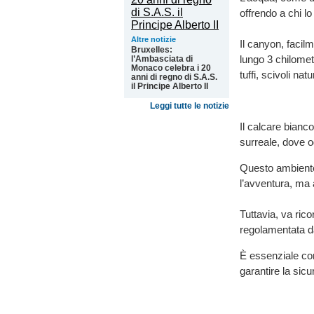
offrendo a chi l
Altre notizie
Il canyon, facil
Bruxelles:
lungo 3 chilometr
l’Ambasciata di
Monaco celebra i 20
tuffi, scivoli natu
anni di regno di S.A.S.
il Principe Alberto II
Leggi tutte le notizie
Il calcare bianco
surreale, dove o
Questo ambiente 
l’avventura, ma 
Tuttavia, va rico
regolamentata da
È essenziale cons
garantire la sicu