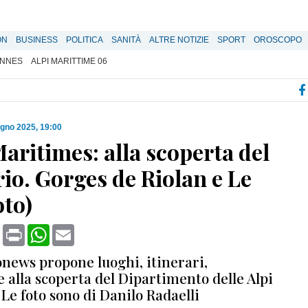
Edizione locale
IlNazionale.it
ON
BUSINESS
POLITICA
SANITÀ
ALTRE NOTIZIE
SPORT
OROSCOPO
NNES
ALPI MARITTIME 06
ugno 2025, 19:00
aritimes: alla scoperta del
rio. Gorges de Riolan e Le
oto)
book
X
Print
WhatsApp
Email
news propone luoghi, itinerari,
 alla scoperta del Dipartimento delle Alpi
Le foto sono di Danilo Radaelli