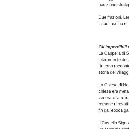
posizione strate
Due frazioni, L
il suo fascino e 
Gli imperdibili
La Cappella di 
interamente deco
l’interno raccon
storia del villag
La Chiesa di N
chiesa era meta 
venerare la reli
romane ritrovati
fin dall'epoca g
Il Castello Signo