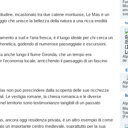
Fo
Mon
emi
sos
ltitudine, incastonato tra due catene montuose, Le Mas
è un
aggio che unisce la bellezza della natura a una ricca eredità
v
amento a sud e l’aria fresca, è il luogo ideale per chi cerca un
ta frenetica, godendo di numerose passeggiate e escursioni.
trova anche lungo il fiume Gironda, che un tempo era
Alp
de 
 l'economia locale, arricchendo il paesaggio di un fascino
g
Alp
Ilo
Mas non può prescindere dalla scoperta delle sue ricchezze
l
rali. Le vestigia romane, la chiesa romanica e le diverse
nel territorio sono testimonianze tangibili di un passato
Al
Mar
Sau
(Fo
Mas, ancora oggi residenza privata, è un altro esempio di come
stato un importante centro medievale, soprattutto per la sua