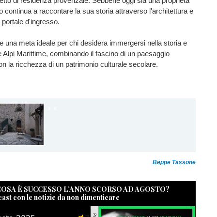
etto di residenza provenzale. Sebbene oggi sia una proprietà
llo continua a raccontare la sua storia attraverso l'architettura e
 portale d'ingresso.
 una meta ideale per chi desidera immergersi nella storia e
le Alpi Marittime, combinando il fascino di un paesaggio
n la ricchezza di un patrimonio culturale secolare.
Beppe Tassone
 COSA È SUCCESSO L’ANNO SCORSO AD AGOSTO?
cast con le notizie da non dimenticare