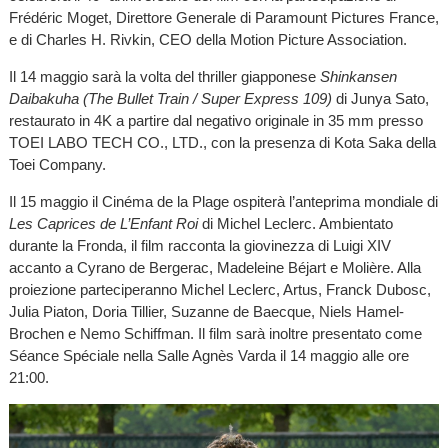
Frédéric Moget, Direttore Generale di Paramount Pictures France,
e di Charles H. Rivkin, CEO della Motion Picture Association.
Il 14 maggio sarà la volta del thriller giapponese
Shinkansen
Daibakuha (The Bullet Train / Super Express 109)
di Junya Sato,
restaurato in 4K a partire dal negativo originale in 35 mm presso
TOEI LABO TECH CO., LTD., con la presenza di Kota Saka della
Toei Company.
Il 15 maggio il Cinéma de la Plage ospiterà l’anteprima mondiale di
Les Caprices de L’Enfant Roi
di Michel Leclerc. Ambientato
durante la Fronda, il film racconta la giovinezza di Luigi XIV
accanto a Cyrano de Bergerac, Madeleine Béjart e Molière. Alla
proiezione parteciperanno Michel Leclerc, Artus, Franck Dubosc,
Julia Piaton, Doria Tillier, Suzanne de Baecque, Niels Hamel-
Brochen e Nemo Schiffman. Il film sarà inoltre presentato come
Séance Spéciale nella Salle Agnès Varda il 14 maggio alle ore
21:00.