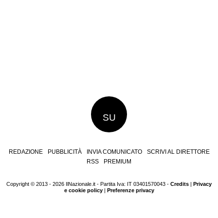
SU
REDAZIONE
PUBBLICITÀ
INVIA COMUNICATO
SCRIVI AL DIRETTORE
RSS
PREMIUM
Copyright © 2013 - 2026 IlNazionale.it - Partita Iva: IT 03401570043 -
Credits
|
Privacy
e cookie policy
|
Preferenze privacy