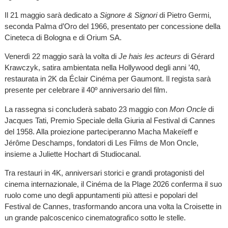
Il 21 maggio sarà dedicato a
Signore & Signori
di Pietro Germi,
seconda Palma d’Oro del 1966, presentato per concessione della
Cineteca di Bologna e di Orium SA.
Venerdì 22 maggio sarà la volta di
Je hais les acteurs
di Gérard
Krawczyk, satira ambientata nella Hollywood degli anni ’40,
restaurata in 2K da Éclair Cinéma per Gaumont. Il regista sarà
presente per celebrare il 40º anniversario del film.
La rassegna si concluderà sabato 23 maggio con
Mon Oncle
di
Jacques Tati, Premio Speciale della Giuria al Festival di Cannes
del 1958. Alla proiezione parteciperanno Macha Makeïeff e
Jérôme Deschamps, fondatori di Les Films de Mon Oncle,
insieme a Juliette Hochart di Studiocanal.
Tra restauri in 4K, anniversari storici e grandi protagonisti del
cinema internazionale, il Cinéma de la Plage 2026 conferma il suo
ruolo come uno degli appuntamenti più attesi e popolari del
Festival de Cannes, trasformando ancora una volta la Croisette in
un grande palcoscenico cinematografico sotto le stelle.