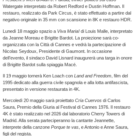
Watergate interpretato da Robert Redford e Dustin Hoffman. Il
restauro, realizzato da Park Circus, è stato effettuato a partire dal
negativo originale in 35 mm con scansione in 8K e restauro HDR.
Lunedì 18 maggio spazio a
Viva Maria!
di Louis Malle, interpretato
da Jeanne Moreau e Brigitte Bardot. La proiezione sarà co-
organizzata con la Città di Cannes e vedrà la partecipazione di
Nicolas Seydoux, Presidente di Gaumont. In occasione
dell’evento, il sindaco David Lisnard inaugurerà una targa in onore
di Brigitte Bardot sulla spiaggia Macé.
Il 19 maggio tornerà Ken Loach con
Land and Freedom
, film del
1995 dedicato alla guerra civile spagnola e alla lotta antifascista,
presentato in versione restaurata in 4K.
Mercoledì 20 maggio sarà proiettato
Cría Cuervos
di Carlos
Saura, Premio della Giuria al Festival di Cannes 1976. Il restauro
4K è stato realizzato nel 2026 dal laboratorio Cherry Towers di
Madrid. Alla serata parteciperanno la cantante Jeannette,
interprete della canzone
Porque te vas
, e Antonio e Anne Saura,
figli del regista.