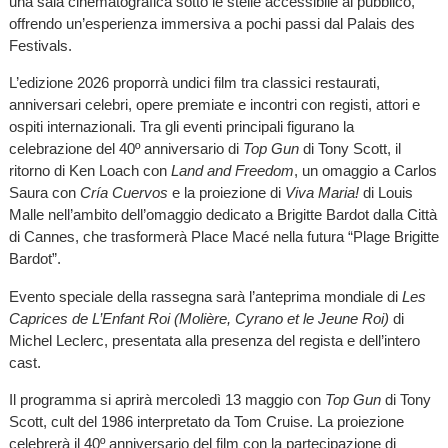
una sala cinematografica sotto le stelle accessibile al pubblico,
offrendo un’esperienza immersiva a pochi passi dal Palais des
Festivals.
L’edizione 2026 proporrà undici film tra classici restaurati,
anniversari celebri, opere premiate e incontri con registi, attori e
ospiti internazionali. Tra gli eventi principali figurano la
celebrazione del 40º anniversario di
Top Gun
di Tony Scott, il
ritorno di Ken Loach con
Land and Freedom
, un omaggio a Carlos
Saura con
Cría Cuervos
e la proiezione di
Viva Maria!
di Louis
Malle nell’ambito dell’omaggio dedicato a Brigitte Bardot dalla Città
di Cannes, che trasformerà Place Macé nella futura “Plage Brigitte
Bardot”.
Evento speciale della rassegna sarà l’anteprima mondiale di
Les
Caprices de L’Enfant Roi (Molière, Cyrano et le Jeune Roi)
di
Michel Leclerc, presentata alla presenza del regista e dell’intero
cast.
Il programma si aprirà mercoledì 13 maggio con
Top Gun
di Tony
Scott, cult del 1986 interpretato da Tom Cruise. La proiezione
celebrerà il 40º anniversario del film con la partecipazione di