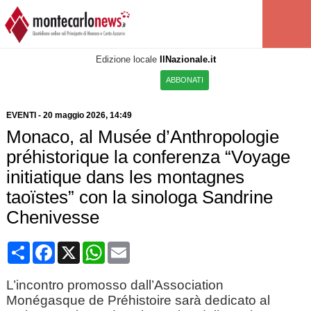
Edizione locale
IlNazionale.it
ABBONATI
EVENTI
-
20 maggio 2026, 14:49
Monaco, al Musée d’Anthropologie
préhistorique la conferenza “Voyage
initiatique dans les montagnes
taoïstes” con la sinologa Sandrine
Chenivesse
Condividi
Facebook
X
WhatsApp
Email
L’incontro promosso dall’Association
Monégasque de Préhistoire sarà dedicato al