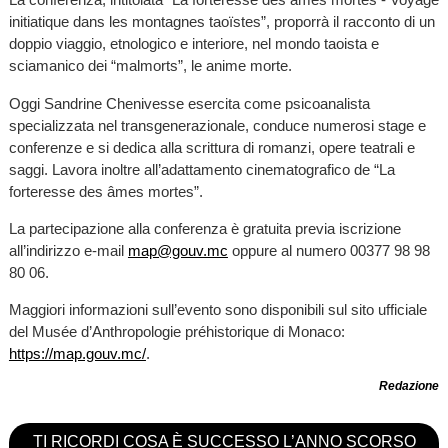
initiatique dans les montagnes taoïstes”, proporrà il racconto di un
doppio viaggio, etnologico e interiore, nel mondo taoista e
sciamanico dei “malmorts”, le anime morte.
Oggi Sandrine Chenivesse esercita come psicoanalista
specializzata nel transgenerazionale, conduce numerosi stage e
conferenze e si dedica alla scrittura di romanzi, opere teatrali e
saggi. Lavora inoltre all’adattamento cinematografico de “La
forteresse des âmes mortes”.
La partecipazione alla conferenza è gratuita previa iscrizione
all’indirizzo e-mail
map@gouv.mc
oppure al numero 00377 98 98
80 06.
Maggiori informazioni sull’evento sono disponibili sul sito ufficiale
del Musée d’Anthropologie préhistorique di Monaco:
https://map.gouv.mc/
.
Redazione
TI RICORDI COSA È SUCCESSO L’ANNO SCORSO