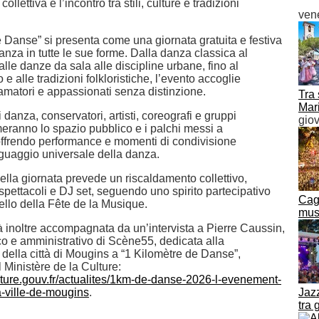
ollettiva e l’incontro tra stili, culture e tradizioni
ven
e Danse” si presenta come una giornata gratuita e festiva
anza in tutte le sue forme. Dalla danza classica al
lle danze da sala alle discipline urbane, fino al
 alle tradizioni folkloristiche, l’evento accoglie
 amatori e appassionati senza distinzione.
Tra 
Mari
 danza, conservatori, artisti, coreografi e gruppi
gio
meranno lo spazio pubblico e i palchi messi a
offrendo performance e momenti di condivisione
inguaggio universale della danza.
ella giornata prevede un riscaldamento collettivo,
spettacoli e DJ set, seguendo uno spirito partecipativo
Cagn
ello della Fête de la Musique.
musi
rà inoltre accompagnata da un’intervista a Pierre Caussin,
tico e amministrativo di Scène55, dedicata alla
della città di Mougins a “1 Kilomètre de Danse”,
l Ministère de la Culture:
lture.gouv.fr/actualites/1km-de-danse-2026-l-evenement-
-ville-de-mougins
.
Jazz
tra