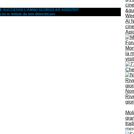
A È SUCCESSO L’ANNO SCORSO AD AGOSTO?
 con le notizie da non dimenticare
Al 
cine
Api
Mon
la m
visi
Che
Non
Rive
gior
Moli
gran
trad
mer