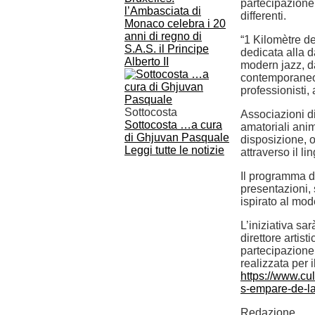
partecipazione c
l’Ambasciata di
differenti.
Monaco celebra i 20
anni di regno di
“1 Kilomètre d
S.A.S. il Principe
dedicata alla d
Alberto II
modern jazz, da
contemporaneo e
professionisti,
Sottocosta
Associazioni di
Sottocosta …a cura
amatoriali ani
di Ghjuvan Pasquale
disposizione, 
Leggi tutte le notizie
attraverso il l
Il programma d
presentazioni, 
ispirato al mod
L’iniziativa sa
direttore artis
partecipazione 
realizzata per i
https://www.cu
s-empare-de-la
Redazione