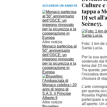
Culture e 
ACCADEVA UN ANNO FA
tappa a M
DJ set all
Scène55.
Altre notizie
Foto: 1 km de 
Monaco partecipa al
Santa Lucia.
50° anniversario
dell’OSCE: un
Per la sua quin
impegno rinnovato
sostenuto dal M
per la sicurezza e la
torna dal 23 ma
cooperazione in
Tra queste, per
Europa
l’iniziativa do
chiusura di st
L’arte coreogra
per questa occ
Rosella Hightow
partecipare a u
Altre notizie
all’aperto. Un 
Bruxelles: