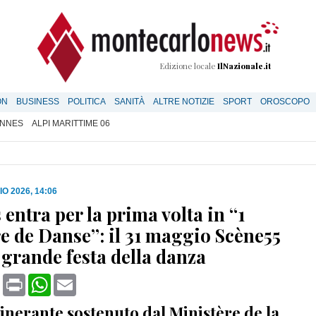
Edizione locale
IlNazionale.it
ON
BUSINESS
POLITICA
SANITÀ
ALTRE NOTIZIE
SPORT
OROSCOPO
NNES
ALPI MARITTIME 06
O 2026, 14:06
entra per la prima volta in “1
e de Danse”: il 31 maggio Scène55
 grande festa della danza
book
X
Print
WhatsApp
Email
tinerante sostenuto dal Ministère de la