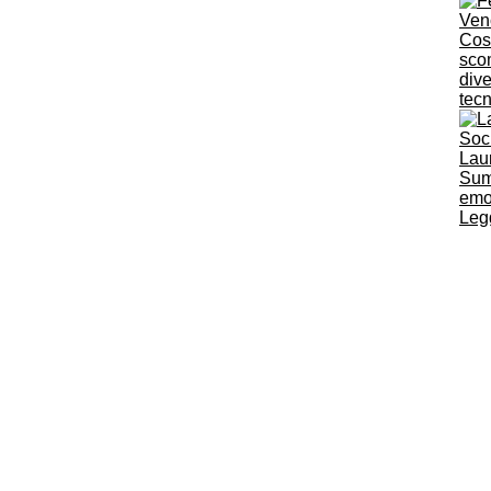
Cos
scom
dive
tec
Lau
Sum
emoz
Legg