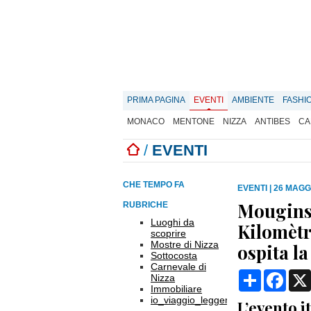
PRIMA PAGINA
EVENTI
AMBIENTE
FASHI
MONACO
MENTONE
NIZZA
ANTIBES
CA
/
EVENTI
CHE TEMPO FA
EVENTI
|
26 MAGGI
Mougins 
RUBRICHE
Luoghi da
Kilomètr
scoprire
Mostre di Nizza
ospita la
Sottocosta
Carnevale di
Condividi
Face
Nizza
Immobiliare
io_viaggio_leggero
L’evento i