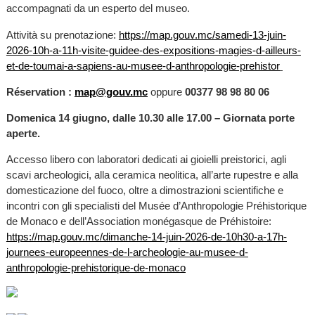
accompagnati da un esperto del museo.
Attività su prenotazione:
https://map.gouv.mc/samedi-13-juin-
2026-10h-a-11h-visite-guidee-des-expositions-magies-d-ailleurs-
et-de-toumai-a-sapiens-au-musee-d-anthropologie-prehistor
Réservation :
map@gouv.mc
oppure
00377 98 98 80 06
Domenica 14 giugno, dalle 10.30 alle 17.00 – Giornata porte
aperte.
Accesso libero con laboratori dedicati ai gioielli preistorici, agli
scavi archeologici, alla ceramica neolitica, all’arte rupestre e alla
domesticazione del fuoco, oltre a dimostrazioni scientifiche e
incontri con gli specialisti del Musée d’Anthropologie Préhistorique
de Monaco e dell’Association monégasque de Préhistoire:
https://map.gouv.mc/dimanche-14-juin-2026-de-10h30-a-17h-
journees-europeennes-de-l-archeologie-au-musee-d-
anthropologie-prehistorique-de-monaco