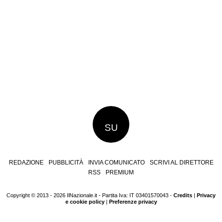
SU
REDAZIONE
PUBBLICITÀ
INVIA COMUNICATO
SCRIVI AL DIRETTORE
RSS
PREMIUM
Copyright © 2013 - 2026 IlNazionale.it - Partita Iva: IT 03401570043 -
Credits
|
Privacy
e cookie policy
|
Preferenze privacy