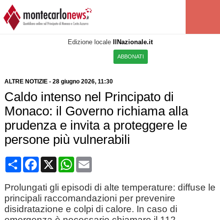
Edizione locale
IlNazionale.it
ABBONATI
ALTRE NOTIZIE
-
28 giugno 2026, 11:30
Caldo intenso nel Principato di
Monaco: il Governo richiama alla
prudenza e invita a proteggere le
persone più vulnerabili
Condividi
Facebook
X
WhatsApp
Email
Prolungati gli episodi di alte temperature: diffuse le
principali raccomandazioni per prevenire
disidratazione e colpi di calore. In caso di
emergenza è necessario chiamare il 112.