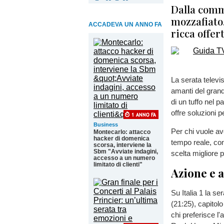
Dalla comm
mozzafiato,
ACCADEVA UN ANNO FA
ricca offer
La serata televi
amanti del grand
di un tuffo nel p
offre soluzioni p
Business
Per chi vuole av
Montecarlo: attacco
hacker di domenica
tempo reale, con
scorsa, interviene la
Sbm "Avviate indagini,
scelta migliore 
accesso a un numero
limitato di clienti"
Azione e a
Su Italia 1 la s
(21:25), capitol
chi preferisce l