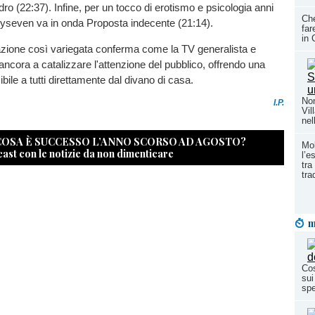
dro (22:37). Infine, per un tocco di erotismo e psicologia anni
Ch
tyseven va in onda Proposta indecente (21:14).
far
in 
one così variegata conferma come la TV generalista e
ancora a catalizzare l'attenzione del pubblico, offrendo una
bile a tutti direttamente dal divano di casa.
Non
I.P.
Vil
nel
 COSA È SUCCESSO L’ANNO SCORSO AD AGOSTO?
Mol
cast con le notizie da non dimenticare
l’e
tra
tra
m
Cos
sui
spe