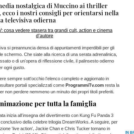
edia nostalgica di Muccino ai thriller
 ecco i nostri consigli per orientarsi nella
ta televisiva odierna
siva si preannuncia densa di appuntamenti imperdibili per gli
e schermo. Che siate alla ricerca di una serata adrenalinica,
assato o di un'opera di riflessione civile, il palinsesto odierno
er ogni gusto.
ere sempre sott'occhio l'elenco completo e aggiornato in
sultare portali specializzati come
ProgrammiTv.com
resta la
per non perdere nemmeno un minuto dei propri titoli preferiti.
nimazione per tutta la famiglia
erata inizia all'insegna del divertimento con Kung Fu Panda 3
o conclusivo della celebre trilogia DreamWorks. A seguire, per
'azione 'live action', Jackie Chan e Chris Tucker tornano in
IN B