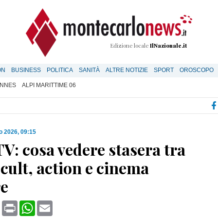
Edizione locale
IlNazionale.it
ON
BUSINESS
POLITICA
SANITÀ
ALTRE NOTIZIE
SPORT
OROSCOPO
NNES
ALPI MARITTIME 06
o 2026, 09:15
V: cosa vedere stasera tra
cult, action e cinema
re
book
X
Print
WhatsApp
Email