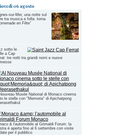
iovedì 06 agosto
nes-sur-Mer, una notte sul
e tra musica e folla: torna
romenade en Fête”
z sotto le
lle a Cap
rat: tre notti tra grandi nomi e nuove
omesse
 Nouveau Musée National di Monaco cinema
to le stelle con "Memoria" di Apichatpong
erasethakul
aco & l'automobile al Grimaldi Forum: la
tra è aperta fino al 6 settembre con visite
date per il pubblico