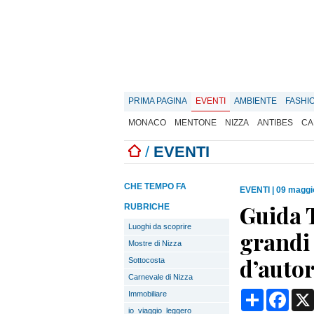
PRIMA PAGINA
EVENTI
AMBIENTE
FASHI
MONACO
MENTONE
NIZZA
ANTIBES
CA
/
EVENTI
CHE TEMPO FA
EVENTI
|
09 maggi
Guida T
RUBRICHE
Luoghi da scoprire
grandi 
Mostre di Nizza
d’auto
Sottocosta
Carnevale di Nizza
Condividi
Face
Immobiliare
io_viaggio_leggero