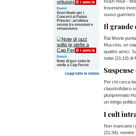
Rush Hour - Miss
troveranno invece
Eventi
Gran finale per i
nuovo guerrier
Concerti al Palais
Princier: un’ultima
Il grande 
serata tra emozioni e
virtuosismo
Rai Movie punta s
Muccino, un viagg
quattro amici. S
Eventi
notte (21:10) di
Note di jazz sotto le
stelle a Cap Ferrat
Suspense e
Leggi tutte le notizie
Per chi cerca te
claustrofobico su
pluripremiato Ho
un intrigo politi
I cult int
Non mancano i g
(21:34), mentre