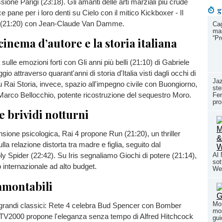
ione Parigi (23:18). Gli amanti delle arti marziali più crude
g
 pane per i loro denti su Cielo con il mitico Kickboxer - Il
o (21:20) con Jean-Claude Van Damme.
Cag
mar
“P
cinema d’autore e la storia italiana
ulle emozioni forti con Gli anni più belli (21:10) di Gabriele
io attraverso quarant'anni di storia d'Italia visti dagli occhi di
Jaz
u Rai Storia, invece, spazio all'impegno civile con Buongiorno,
ste
 Marco Bellocchio, potente ricostruzione del sequestro Moro.
Fer
pr
 brividi notturni
nsione psicologica, Rai 4 propone Run (21:20), un thriller
lla relazione distorta tra madre e figlia, seguito dal
Al
ly Spider (22:42). Su Iris segnaliamo Giochi di potere (21:14),
sot
co internazionale ad alto budget.
We
ramontabili
Mon
randi classici: Rete 4 celebra Bud Spencer con Bomber
mos
 TV2000 propone l'eleganza senza tempo di Alfred Hitchcock
gui