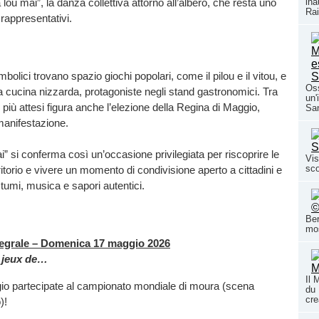
a lou mai”, la danza collettiva attorno all’albero, che resta uno
ina
Rai
rappresentativi.
imbolici trovano spazio giochi popolari, come il pilou e il vitou, e
Oss
lla cucina nizzarda, protagoniste negli stand gastronomici. Tra
un'
 più attesi figura anche l’elezione della Regina di Maggio,
San
anifestazione.
i” si conferma così un’occasione privilegiata per riscoprire le
Vis
sco
rritorio e vivere un momento di condivisione aperto a cittadini e
ostumi, musica e sapori autentici.
Ber
mos
egrale – Domenica 17 maggio 2026
 jeux de…
Il 
gio partecipate al campionato mondiale di moura (scena
du 
cre
)!