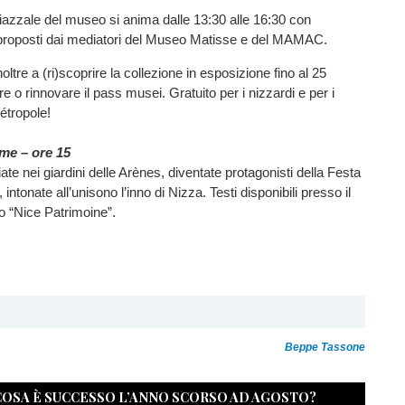
 piazzale del museo si anima dalle 13:30 alle 16:30 con
i proposti dai mediatori del Museo Matisse e del MAMAC.
noltre a (ri)scoprire la collezione in esposizione fino al 25
e o rinnovare il pass musei. Gratuito per i nizzardi e per i
étropole!
me – ore 15
te nei giardini delle Arènes, diventate protagonisti della Festa
 intonate all’unisono l’inno di Nizza. Testi disponibili presso il
o “Nice Patrimoine”.
Beppe Tassone
 COSA È SUCCESSO L’ANNO SCORSO AD AGOSTO?