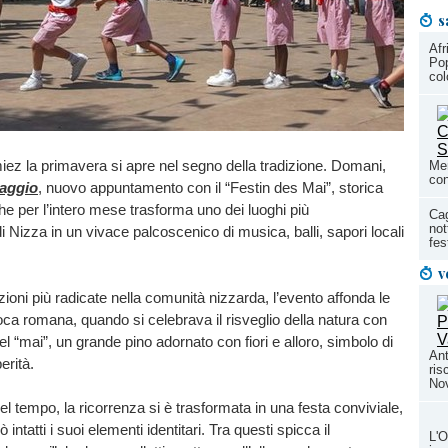
s
Afr
Pop
col
imiez la primavera si apre nel segno della tradizione. Domani,
Men
con
aggio
, nuovo appuntamento con il “Festin des Mai”, storica
he per l’intero mese trasforma uno dei luoghi più
Cag
not
i Nizza in un vivace palcoscenico di musica, balli, sapori locali
fes
v
zioni più radicate nella comunità nizzarda, l’evento affonda le
poca romana, quando si celebrava il risveglio della natura con
el “mai”, un grande pino adornato con fiori e alloro, simbolo di
Ant
erità.
ris
Nov
el tempo, la ricorrenza si è trasformata in una festa conviviale,
ntatti i suoi elementi identitari. Tra questi spicca il
L'O