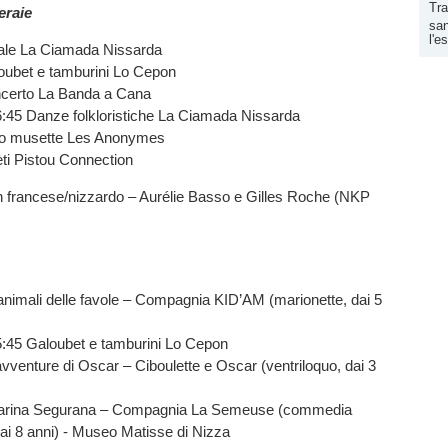
Tra
eraie
san
l'e
ale La Ciamada Nissarda
oubet e tamburini Lo Cepon
certo La Banda a Cana
6:45 Danze folkloristiche La Ciamada Nissarda
lo musette Les Anonymes
èti Pistou Connection
n francese/nizzardo – Aurélie Basso e Gilles Roche (NKP
animali delle favole – Compagnia KID’AM (marionette, dai 5
5:45 Galoubet e tamburini Lo Cepon
vventure di Oscar – Ciboulette e Oscar (ventriloquo, dai 3
tarina Segurana – Compagnia La Semeuse (commedia
 dai 8 anni) - Museo Matisse di Nizza