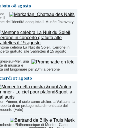
abato 08 agosto
ica
: il
ore dell’identità conquista il Musée Jakovsky
tone celebra La Nuit du Soleil, Cerrone in
certo gratuito alle Sablettes il 15 agosto
nes-sur-Mer, una
te di musica e
ta sul lungomare per 20mila persone
enerdì 07 agosto
on Prinner, il cielo come atelier: a Vallauris la
coperta di un protagonista dimenticato del
ecento (Foto)
rchestre Philharmonique di Monte - Carlo