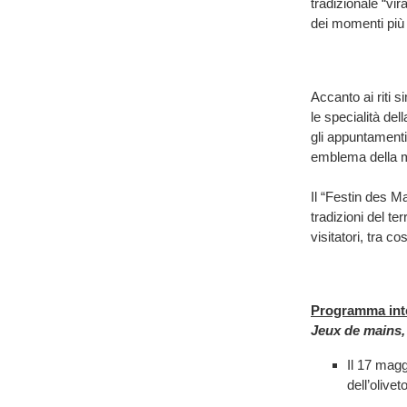
tradizionale “vir
dei momenti più 
Accanto ai riti s
le specialità de
gli appuntamenti
emblema della m
Il “Festin des Ma
tradizioni del te
visitatori, tra c
Programma int
Jeux de mains,
Il 17 mag
dell’oliveto