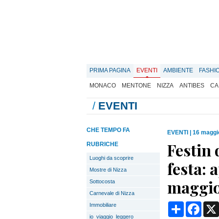
PRIMA PAGINA
EVENTI
AMBIENTE
FASHI
MONACO
MENTONE
NIZZA
ANTIBES
CA
/
EVENTI
CHE TEMPO FA
EVENTI
|
16 maggi
Festin 
RUBRICHE
Luoghi da scoprire
festa:
Mostre di Nizza
maggi
Sottocosta
Carnevale di Nizza
Condividi
Face
Immobiliare
io_viaggio_leggero