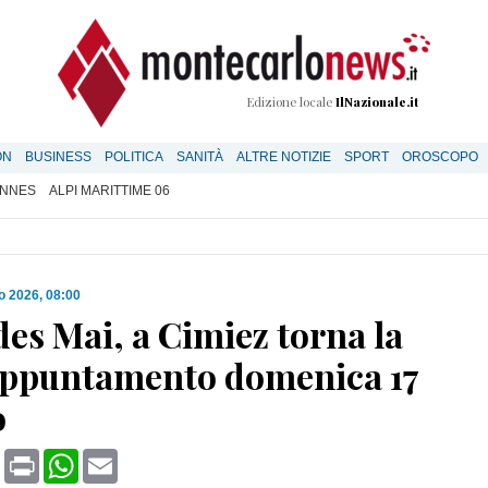
Edizione locale
IlNazionale.it
ON
BUSINESS
POLITICA
SANITÀ
ALTRE NOTIZIE
SPORT
OROSCOPO
NNES
ALPI MARITTIME 06
o 2026, 08:00
des Mai, a Cimiez torna la
 appuntamento domenica 17
o
book
X
Print
WhatsApp
Email