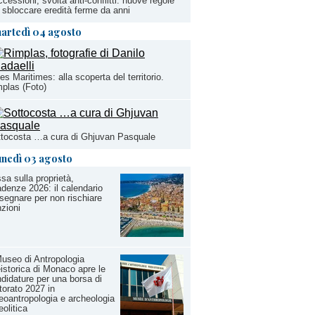
cessioni, svolta anti-conflitti: nuove regole
 sbloccare eredità ferme da anni
artedì 04 agosto
es Maritimes: alla scoperta del territorio.
plas (Foto)
tocosta …a cura di Ghjuvan Pasquale
unedì 03 agosto
sa sulla proprietà,
denze 2026: il calendario
segnare per non rischiare
zioni
Museo di Antropologia
istorica di Monaco apre le
didature per una borsa di
torato 2027 in
eoantropologia e archeologia
eolitica