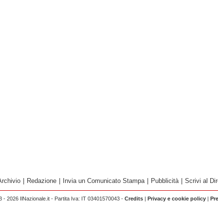
Archivio
|
Redazione
|
Invia un Comunicato Stampa
|
Pubblicità
|
Scrivi al Dir
 - 2026 IlNazionale.it - Partita Iva: IT 03401570043 -
Credits
|
Privacy e cookie policy
|
Pr