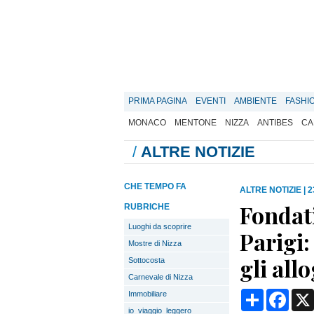
PRIMA PAGINA
EVENTI
AMBIENTE
FASHI
MONACO
MENTONE
NIZZA
ANTIBES
CA
/
ALTRE NOTIZIE
CHE TEMPO FA
ALTRE NOTIZIE
|
2
Fondat
RUBRICHE
Luoghi da scoprire
Parigi:
Mostre di Nizza
gli all
Sottocosta
Carnevale di Nizza
Condividi
Face
Immobiliare
io_viaggio_leggero