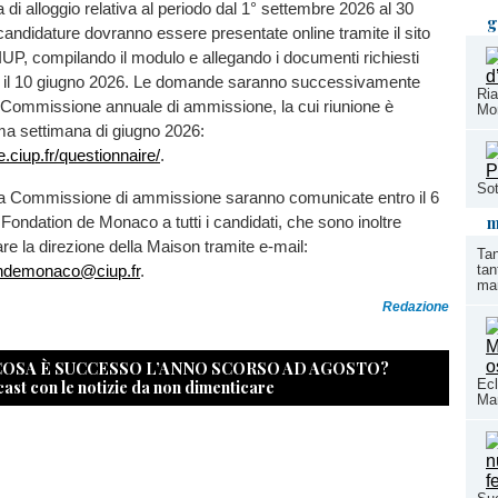
 di alloggio relativa al periodo dal 1° settembre 2026 al 30
g
candidature dovranno essere presentate online tramite il sito
IUP, compilando il modulo e allegando i documenti richiesti
re il 10 giugno 2026. Le domande saranno successivamente
Ria
 Commissione annuale di ammissione, la cui riunione è
Mon
tima settimana di giugno 2026:
e.ciup.fr/questionnaire/
.
Sot
lla Commissione di ammissione saranno comunicate entro il 6
m
 Fondation de Monaco a tutti i candidati, che sono inoltre
tare la direzione della Maison tramite e-mail:
Tan
ondemonaco@ciup.fr
.
tan
mar
Redazione
 COSA È SUCCESSO L’ANNO SCORSO AD AGOSTO?
cast con le notizie da non dimenticare
Ecl
Mar