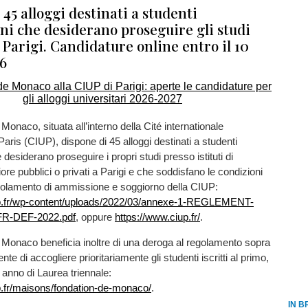
 45 alloggi destinati a studenti
i che desiderano proseguire gli studi
 Parigi. Candidature online entro il 10
6
Monaco, situata all’interno della Cité internationale
Paris (CIUP), dispone di 45 alloggi destinati a studenti
desiderano proseguire i propri studi presso istituti di
ore pubblici o privati a Parigi e che soddisfano le condizioni
golamento di ammissione e soggiorno della CIUP:
up.fr/wp-content/uploads/2022/03/annexe-1-REGLEMENT-
R-DEF-2022.pdf
, oppure
https://www.ciup.fr/
.
 Monaco beneficia inoltre di una deroga al regolamento sopra
nte di accogliere prioritariamente gli studenti iscritti al primo,
anno di Laurea triennale:
p.fr/maisons/fondation-de-monaco/
.
IN B