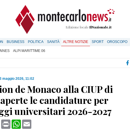
Edizione locale
IlNazionale.it
ON
BUSINESS
POLITICA
SANITÀ
ALTRE NOTIZIE
SPORT
OROSCOPO
NNES
ALPI MARITTIME 06
3 maggio 2026, 11:02
ion de Monaco alla CIUP di
 aperte le candidature per
oggi universitari 2026-2027
book
X
Print
WhatsApp
Email