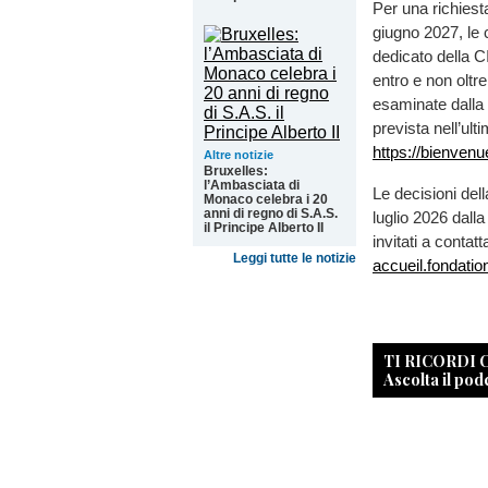
Per una richiesta
giugno 2027, le 
dedicato della C
entro e non olt
esaminate dalla
prevista nell’ul
https://bienvenu
Altre notizie
Bruxelles:
l’Ambasciata di
Le decisioni de
Monaco celebra i 20
anni di regno di S.A.S.
luglio 2026 dalla
il Principe Alberto II
invitati a contat
Leggi tutte le notizie
accueil.fondati
TI RICORDI
Ascolta il pod