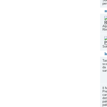
Suc
per
m
Alp
Rim
Sot
l
Tas
sca
da 
san
Il 
Pre
can
dot
pal
pal