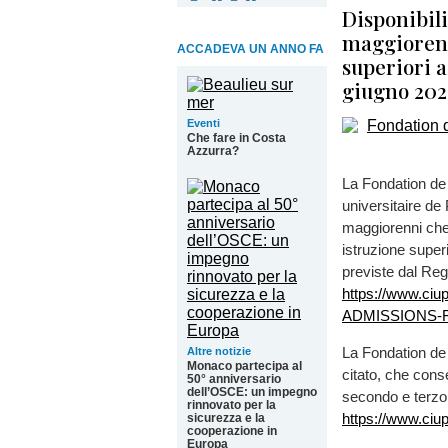
Disponibili
maggiorenn
ACCADEVA UN ANNO FA
superiori a
giugno 202
Eventi
Che fare in Costa
Azzurra?
La Fondation de 
universitaire de 
maggiorenni che 
istruzione superi
previste dal Re
https://www.ci
ADMISSIONS-F
La Fondation de
Altre notizie
Monaco partecipa al
citato, che conse
50° anniversario
dell’OSCE: un impegno
secondo e terzo 
rinnovato per la
https://www.ciu
sicurezza e la
cooperazione in
Europa