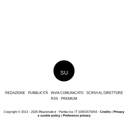
SU
REDAZIONE
PUBBLICITÀ
INVIA COMUNICATO
SCRIVI AL DIRETTORE
RSS
PREMIUM
Copyright © 2013 - 2026 IlNazionale.it - Partita Iva: IT 03401570043 -
Credits
|
Privacy
e cookie policy
|
Preferenze privacy