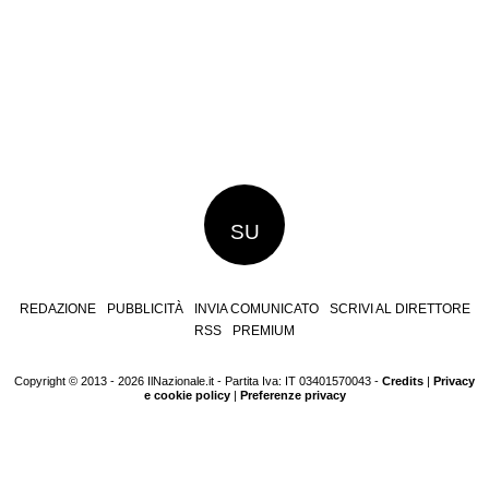
SU
REDAZIONE
PUBBLICITÀ
INVIA COMUNICATO
SCRIVI AL DIRETTORE
RSS
PREMIUM
Copyright © 2013 - 2026 IlNazionale.it - Partita Iva: IT 03401570043 -
Credits
|
Privacy
e cookie policy
|
Preferenze privacy