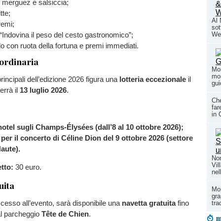
n merguez e salsiccia;
tte;
Al
remi;
sot
Indovina il peso del cesto gastronomico”;
We
o con ruota della fortuna e premi immediati.
aordinaria
Mon
mos
 principali dell’edizione 2026 figura una
lotteria eccezionale
il
gui
errà il
13 luglio 2026
.
Ch
far
in 
’hotel sugli Champs-Élysées (dall’8 al 10 ottobre 2026);
i per il concerto di Céline Dion del 9 ottobre 2026 (settore
aute).
Non
Vil
etto:
30 euro.
nel
uita
Mol
gra
accesso all’evento, sarà disponibile una
navetta gratuita
fino
tra
al parcheggio
Tête de Chien
.
m