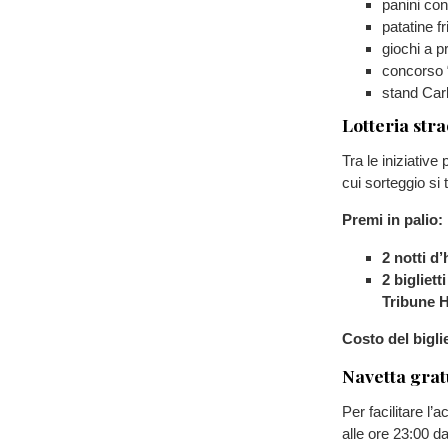
panini co
patatine fri
giochi a p
concorso “
stand Carl
Lotteria str
Tra le iniziative
cui sorteggio si t
Premi in palio:
2 notti d
2 bigliett
Tribune H
Costo del bigli
Navetta grat
Per facilitare l’
alle ore 23:00 d