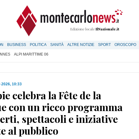
Edizione locale
IlNazionale.it
ON
BUSINESS
POLITICA
SANITÀ
ALTRE NOTIZIE
SPORT
OROSCOPO
NNES
ALPI MARITTIME 06
 2026, 10:33
ie celebra la Fête de la
e con un ricco programma
erti, spettacoli e iniziative
e al pubblico