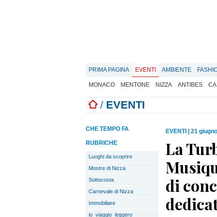
PRIMA PAGINA
EVENTI
AMBIENTE
FASHI
MONACO
MENTONE
NIZZA
ANTIBES
CA
/
EVENTI
CHE TEMPO FA
EVENTI
|
21 giugno
La Turb
RUBRICHE
Luoghi da scoprire
Musiqu
Mostre di Nizza
di conc
Sottocosta
Carnevale di Nizza
dedicat
Immobiliare
io_viaggio_leggero