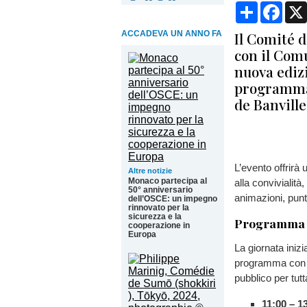
Condividi
Face
ACCADEVA UN ANNO FA
Il Comité d
con il Comu
nuova edizi
programma 
de Banville
L’evento offrirà
Altre notizie
Monaco partecipa al
alla convivialità
50° anniversario
animazioni, punt
dell’OSCE: un impegno
rinnovato per la
sicurezza e la
Programma d
cooperazione in
Europa
La giornata iniz
programma con u
pubblico per tutt
11:00 – 1