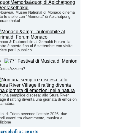
 Nouveau Musée National di Monaco cinema
to le stelle con "Memoria" di Apichatpong
erasethakul
aco & l'automobile al Grimaldi Forum: la
tra è aperta fino al 6 settembre con visite
date per il pubblico
e
e
Costa Azzurra?
 una semplice discesa: allo Stura River
lage il rafting diventa una giornata di emozioni
la natura
ini di Triora accende l’estate 2026: due
ndi eventi tra divertimento, musica e
dizione
ercoledì 05 agosto