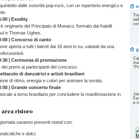
quintetto dalle sonorità pop-rock, con un repertorio energico e
v
nte.
Tra
5:00 | Exodity
nel
con
ock originario del Principato di Monaco, formato dai fratelli
aul e Thomas Ughes.
8:00 | Concorso di canto
ne aperta a tutti i talenti dai 16 anni in su, valutati da una
g
rofessionisti.
Cag
8:30 | Cerimonia di premiazione
mar
dei premi ai partecipanti del concorso.
“P
ettacolo di danzatrici e artisti brasiliani
one di ritmo, energia e colori per animare la serata.
3:00 | Grande concerto finale
icale a tema brasiliano per concludere la manifestazione in
Jaz
Fer
e 
 area ristoro
 giornata saranno presenti stand con:
alcoliche e dolci;