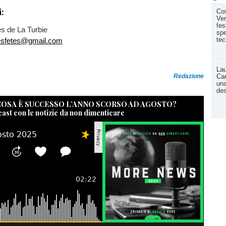
:
Cos
Ven
fes
s de La Turbie
spe
tec
desfetes@gmail.com
Lau
Redazione
Car
una
des
 COSA È SUCCESSO L’ANNO SCORSO AD AGOSTO?
cast con le notizie da non dimenticare