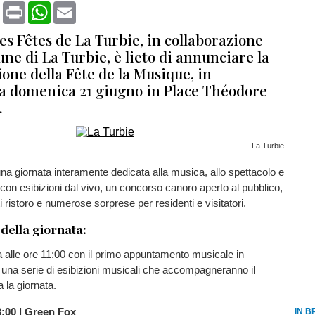
book
X
Print
WhatsApp
Email
es Fêtes de La Turbie, in collaborazione
ne di La Turbie, è lieto di annunciare la
one della Fête de la Musique, in
domenica 21 giugno in Place Théodore
.
La Turbie
 una giornata interamente dedicata alla musica, allo spettacolo e
, con esibizioni dal vivo, un concorso canoro aperto al pubblico,
i ristoro e numerose sorprese per residenti e visitatori.
ella giornata:
ia alle ore 11:00 con il primo appuntamento musicale in
na serie di esibizioni musicali che accompagneranno il
a la giornata.
3:00 | Green Fox
IN B