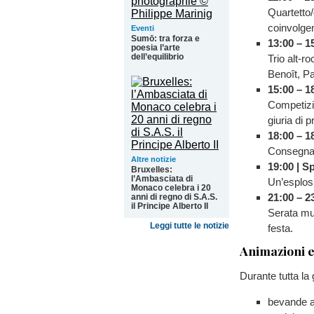
Quartetto/
coinvolge
Eventi
Sumō: tra forza e
13:00 – 1
poesia l’arte
dell’equilibrio
Trio alt-r
Benoît, P
15:00 – 1
Competizio
giuria di p
18:00 – 1
Consegna 
Altre notizie
19:00 | Sp
Bruxelles:
l’Ambasciata di
Un’esplosi
Monaco celebra i 20
21:00 – 2
anni di regno di S.A.S.
il Principe Alberto II
Serata mus
Leggi tutte le notizie
festa.
Animazioni e
Durante tutta la
bevande an