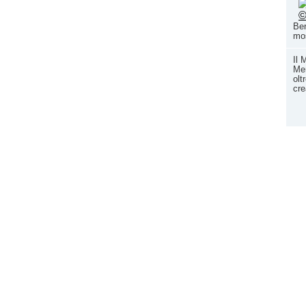
Ber
mos
Il 
Men
olt
cre