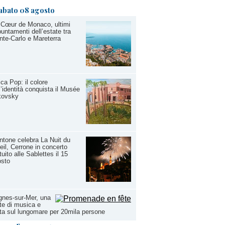
abato 08 agosto
 Cœur de Monaco, ultimi
untamenti dell’estate tra
te-Carlo e Mareterra
ica Pop: il colore
l’identità conquista il Musée
kovsky
tone celebra La Nuit du
eil, Cerrone in concerto
tuito alle Sablettes il 15
osto
nes-sur-Mer, una
te di musica e
ta sul lungomare per 20mila persone