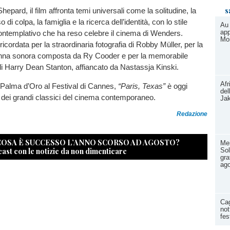
s
epard, il film affronta temi universali come la solitudine, la
di colpa, la famiglia e la ricerca dell’identità, con lo stile
Au
app
ontemplativo che ha reso celebre il cinema di Wenders.
Mon
 ricordata per la straordinaria fotografia di Robby Müller, per la
nna sonora composta da Ry Cooder e per la memorabile
di Harry Dean Stanton, affiancato da Nastassja Kinski.
Afr
 Palma d’Oro al Festival di Cannes,
“Paris, Texas”
è oggi
del
 dei grandi classici del cinema contemporaneo.
Ja
Redazione
 COSA È SUCCESSO L’ANNO SCORSO AD AGOSTO?
Men
cast con le notizie da non dimenticare
Sol
gra
ag
Cag
not
fes