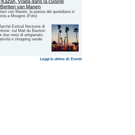
tien van Manen, la poesia del quotidiano in
tra a Mougins (Foto)
Marché Estival Nocturne di
tone: sul Mail du Bastion
re due mesi di artigianato,
atività e shopping serale
Leggi le ultime di: Eventi