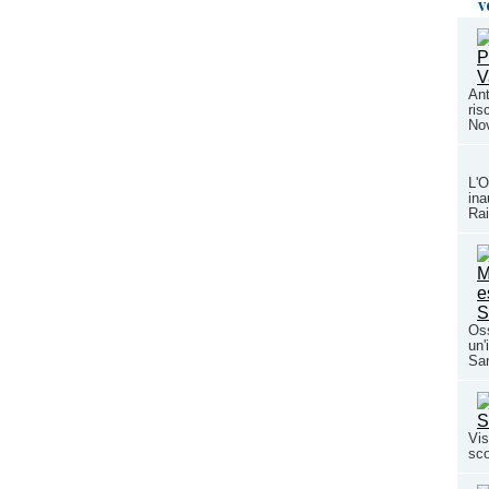
v
Ant
ris
Nov
L'O
ina
Rai
Oss
un'
San
Vis
sco