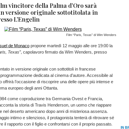
film vincitore della Palma d’Oro sarà
in versione originale sottotitolata in
resso L’Engelin
Film “Paris, Texas” di Wim Wenders
visuel de Monaco
propone martedì 12 maggio alle ore 19:00 la
ris, Texas”
, capolavoro firmato da Wim Wenders, presso
entato in versione originale con sottotitoli in francese
a programmazione dedicata al cinema d’autore. Accessibile al
o offrirà l’occasione di riscoprire una delle opere più intense e
ema europeo degli anni Ottanta.
1984 come coproduzione tra Germania Ovest e Francia,
cconta la storia di Travis Henderson, un uomo che riappare
 nel deserto americano dopo anni di misteriosa assenza.
ggio intimo e silenzioso, il protagonista tenterà di ritrovare sé
re il rapporto con il figlio e confrontarsi con il proprio passato.
IN B