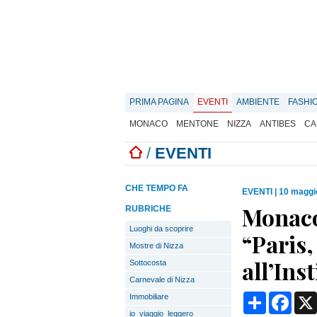
PRIMA PAGINA
EVENTI
AMBIENTE
FASHI
MONACO
MENTONE
NIZZA
ANTIBES
CA
/
EVENTI
CHE TEMPO FA
EVENTI
|
10 maggi
Monaco
RUBRICHE
Luoghi da scoprire
“Paris
Mostre di Nizza
all’Ins
Sottocosta
Carnevale di Nizza
Condividi
Face
Immobiliare
io_viaggio_leggero