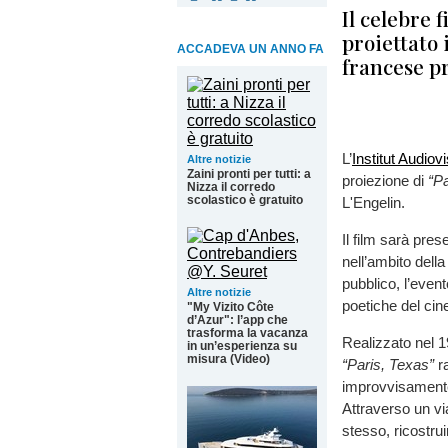
Il celebre 
proiettato 
ACCADEVA UN ANNO FA
francese p
L’
Institut Audio
Altre notizie
Zaini pronti per tutti: a
proiezione di
“Pa
Nizza il corredo
scolastico è gratuito
L'Engelin.
Il film sarà pres
nell’ambito dell
pubblico, l’event
Altre notizie
poetiche del cin
"My Vizito Côte
d’Azur": l’app che
trasforma la vacanza
Realizzato nel 
in un’esperienza su
misura (Video)
“Paris, Texas”
ra
improvvisamente
Attraverso un via
stesso, ricostrui