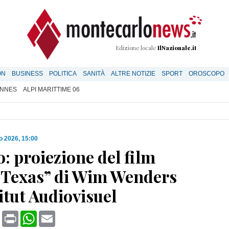
Edizione locale
IlNazionale.it
ON
BUSINESS
POLITICA
SANITÀ
ALTRE NOTIZIE
SPORT
OROSCOPO
NNES
ALPI MARITTIME 06
o 2026, 15:00
: proiezione del film
, Texas” di Wim Wenders
titut Audiovisuel
book
X
Print
WhatsApp
Email