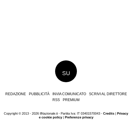
SU
REDAZIONE
PUBBLICITÀ
INVIA COMUNICATO
SCRIVI AL DIRETTORE
RSS
PREMIUM
Copyright © 2013 - 2026 IlNazionale.it - Partita Iva: IT 03401570043 -
Credits
|
Privacy
e cookie policy
|
Preferenze privacy